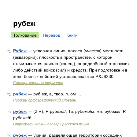
рубеж
Толкование
Перевод
Книги
Рубеж
— условная линия, полоса (участок) местности
71
(акватории), плоскость в пространстве, с которой
отсчитывается начало (конец.), определённый этап каких
либо действий войск (сил) и средств. При подготовке и в
ходе боевых действий устанавливаются Р.&#8230; …
Словарь военных терминов
рубеж
— руб еж, а, твор. п. ом …
72
Русский орфографический словарь
рубеж
— (2 м), Р. рубежа/, Тв. рубежо/м; мн. рубежи/, Р.
73
рубеже/й …
Орфографический словарь русского языка
рубеж
— ‘линия, разделяющая территории соседних
74