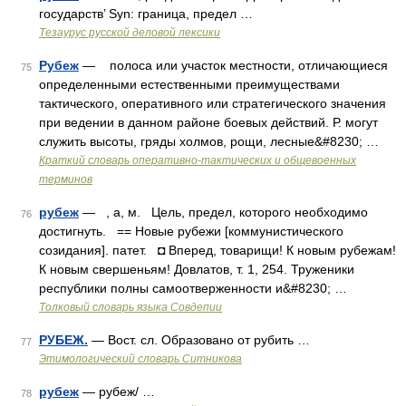
государств’ Syn: граница, предел …
Тезаурус русской деловой лексики
Рубеж
— полоса или участок местности, отличающиеся
75
определенными естественными преимуществами
тактического, оперативного или стратегического значения
при ведении в данном районе боевых действий. Р. могут
служить высоты, гряды холмов, рощи, лесные&#8230; …
Краткий словарь оперативно-тактических и общевоенных
терминов
рубеж
— , а, м. Цель, предел, которого необходимо
76
достигнуть. == Новые рубежи [коммунистического
созидания]. патет. ◘ Вперед, товарищи! К новым рубежам!
К новым свершеньям! Довлатов, т. 1, 254. Труженики
республики полны самоотверженности и&#8230; …
Толковый словарь языка Совдепии
РУБЕЖ.
— Вост. сл. Образовано от рубить …
77
Этимологический словарь Ситникова
рубеж
— рубеж/ …
78