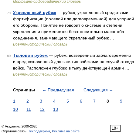
Морфемно-орфографический словарь
Укрепленный рубеж
— рубеж, укрепленный средствами
79
фортификации (полевой или долговременной) для упорной
его обороны. Понятие не говорит о системе и степени
укрепления и применяется безотносительно масштаба
соединения, занимающего Укрепленный рубеж …
Военно-исторический словарь
Тыловой рубеж
— рубеж, возведенный заблаговременно
80
и предназначенный для занятия войсками на случай отхода
войск. Расположен глубоко в тылу действующей армии …
Военно-исторический словарь
Страницы
←
Предыдущая
Следующая
→
1
2
3
4
5
6
7
8
9
10
11
12
13
© Академик, 2000-2026
18+
Обратная связь:
Техподдержка
,
Реклама на сайте