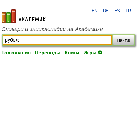
EN
DE
ES
FR
academic.ru
Словари и энциклопедии на Академике
Найти!
Толкования
Переводы
Книги
Игры ⚽