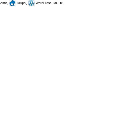
omla,
Drupal,
WordPress, MODx.