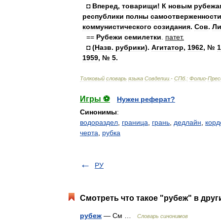
◘
Вперед
,
товарищи
!
К
новым
рубежа
республики
полны
самоотверженност
коммунистического
созидания
.
Сов
.
Ли
==
Рубежи
семилетки
.
патет
.
◘
(
Назв
.
рубрики
).
Агитатор
,
1962
, №
1
1959
, №
5
.
Толковый
словарь
языка
Совдепии
.-
СПб
.
:
Фолио
-
Прес
Игры ⚽
Нужен реферат?
Синонимы
:
водораздел
,
граница
,
грань
,
дедлайн
,
корд
черта
,
рубка
РУ
Смотреть что такое "рубеж" в друг
рубеж
— См …
Словарь синонимов