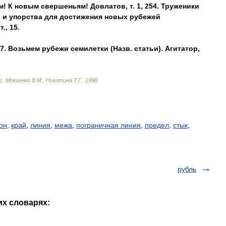
м
!
К
новым
свершеньям
!
Довлатов
,
т
.
1
,
254
.
Труженики
и
и
упорства
для
достижения
новых
рубежей
т
.,
15
.
7
.
Возьмем
рубежи
семилетки
(
Назв
.
статьи
).
Агитатор
,
с
.
Мокиенко
В
.
М
.,
Никитина
Т
.
Г
.
.
1998
.
он
,
край
,
линия
,
межа
,
пограничная линия
,
предел
,
стык
,
рубль
их словарях: