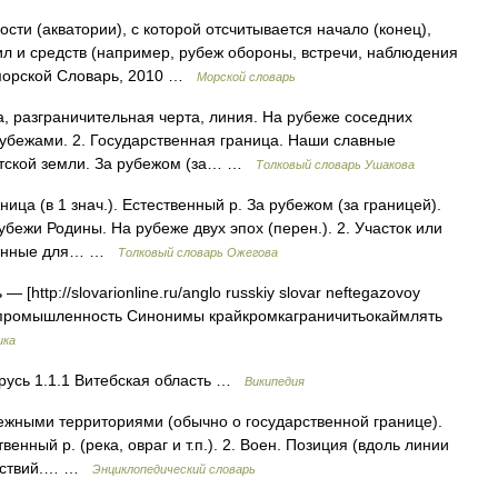
ти (акватории), с которой отсчитывается начало (конец),
ил и средств (например, рубеж обороны, встречи, наблюдения
 морской Словарь, 2010 …
Морской словарь
, разграничительная черта, линия. На рубеже соседних
убежами. 2. Государственная граница. Наши славные
етской земли. За рубежом (за… …
Толковый словарь Ушакова
ница (в 1 знач.). Естественный р. За рубежом (за границей).
рубежи Родины. На рубеже двух эпох (перен.). 2. Участок или
ованные для… …
Толковый словарь Ожегова
[http://slovarionline.ru/anglo russkiy slovar neftegazovoy
ая промышленность Синонимы крайкромкаграничитьокаймлять
ика
русь 1.1.1 Витебская область …
Википедия
ежными территориями (обычно о государственной границе).
енный р. (река, овраг и т.п.). 2. Воен. Позиция (вдоль линии
ействий.… …
Энциклопедический словарь