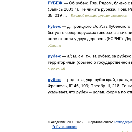
РУБЕЖ
— Об рубеж. Ряз. Рядом, близко с 
(Запись 2003 г.). Не чинить рубежа. Новг.
35, 219 …
Большой словарь русских поговорок
Рубеж
— д. Троицкого с/с Усть Кубенског
бытует в севернорусских говорах в значен
поле от поля у двух деревень (КСРНГ). 
области
рубеж
— а/; м. см. тж. за рубеж, за рубе
территориями (обычно о государственной
выражений
рубеж
— род. п. а, укр. рубiж край, грань; 
Френкель, IF 46, 103; Преобр. II, 218; Тенье
указывает, что рубеж – цслав. форма п
© Академик, 2000-2026
Обратная связь:
Техподдерж
👣 Путешествия