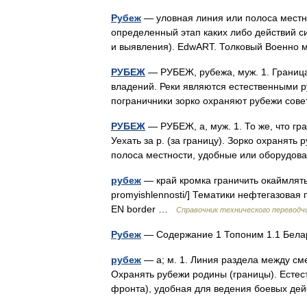
Рубеж
— уловная линия или полоса местнос
определенный этап каких либо действий с
и выявления). EdwART. Толковый Военно
РУБЕЖ
— РУБЕЖ, рубежа, муж. 1. Граница
владений. Реки являются естественными р
пограничники зорко охраняют рубежи сов
РУБЕЖ
— РУБЕЖ, а, муж. 1. То же, что гра
Уехать за р. (за границу). Зорко охранять 
полоса местности, удобные или оборуд
рубеж
— край кромка граничить окаймлять — 
promyishlennosti/] Тематики нефтегазов
EN border …
Справочник технического переводч
Рубеж
— Содержание 1 Топоним 1.1 Бела
рубеж
— а; м. 1. Линия раздела между см
Охранять рубежи родины (границы). Естеств
фронта), удобная для ведения боевых д