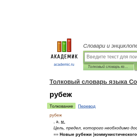
Словари и энциклоп
academic.ru
Толковый словарь языка Совдепии
Толковый словарь языка С
рубеж
Толкование
Перевод
рубеж
,
а
,
м
.
Цель
,
предел
,
которого
необходимо
до
==
Новые
рубежи
[
коммунистического