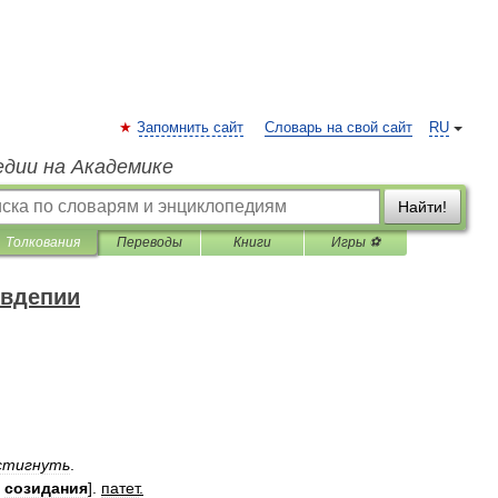
Запомнить сайт
Словарь на свой сайт
RU
едии на Академике
Найти!
Толкования
Переводы
Книги
Игры ⚽
овдепии
стигнуть
.
созидания
].
патет
.