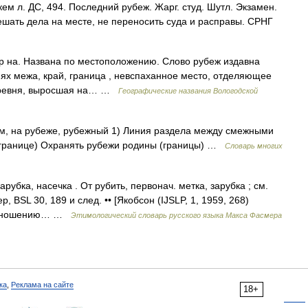
кем л. ДС, 494. Последний рубеж. Жарг. студ. Шутл. Экзамен.
 Решать дела на месте, не переносить суда и расправы. СРНГ
о р на. Названа по местоположению. Слово рубеж издавна
иях межа, край, граница , невспаханное место, отделяющее
Деревня, выросшая на… …
Географические названия Вологодской
жом, на рубеже, рубежный 1) Линия раздела между смежными
 границе) Охранять рубежи родины (границы) …
Словарь многих
зарубка, насечка . От рубить, первонач. метка, зарубка ; см.
р, ВSL 30, 189 и след. •• [Якобсон (IJSLP, 1, 1959, 268)
о отношению… …
Этимологический словарь русского языка Макса Фасмера
ка
,
Реклама на сайте
18+