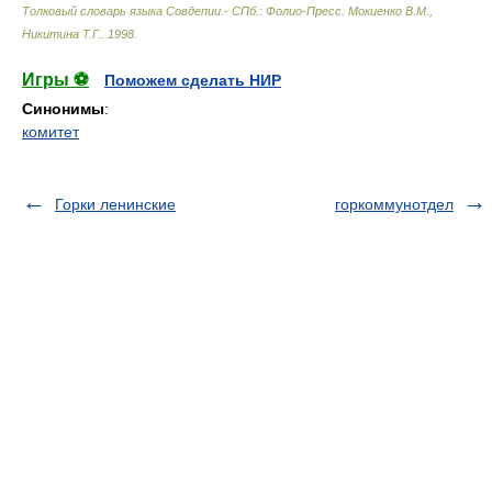
Толковый словарь языка Совдепии.- СПб.: Фолио-Пресс
.
Мокиенко В.М.,
Никитина Т.Г.
.
1998
.
Игры ⚽
Поможем сделать НИР
Синонимы
:
комитет
Горки ленинские
горкоммунотдел