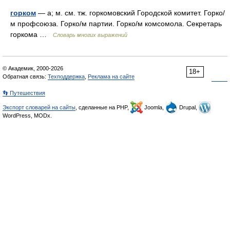
горком
— а; м. см. тж. горкомовский Городской комитет. Горко/
м профсоюза. Горко/м партии. Горко/м комсомола. Секретарь
горкома …
Словарь многих выражений
© Академик, 2000-2026
18+
Обратная связь:
Техподдержка
,
Реклама на сайте
👣 Путешествия
Экспорт словарей на сайты
, сделанные на PHP,
Joomla,
Drupal,
WordPress, MODx.