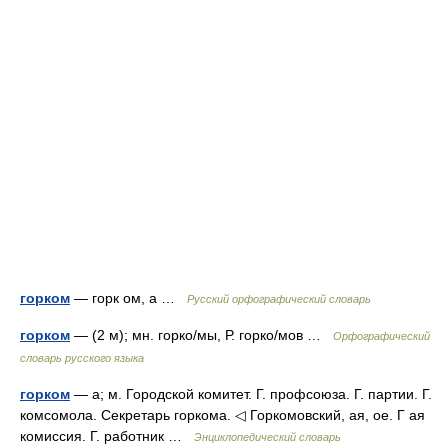
горком
— горк ом, а …
Русский орфографический словарь
горком
— (2 м); мн. горко/мы, Р. горко/мов …
Орфографический
словарь русского языка
горком
— а; м. Городской комитет. Г. профсоюза. Г. партии. Г.
комсомола. Секретарь горкома. ◁ Горкомовский, ая, ое. Г ая
комиссия. Г. работник …
Энциклопедический словарь