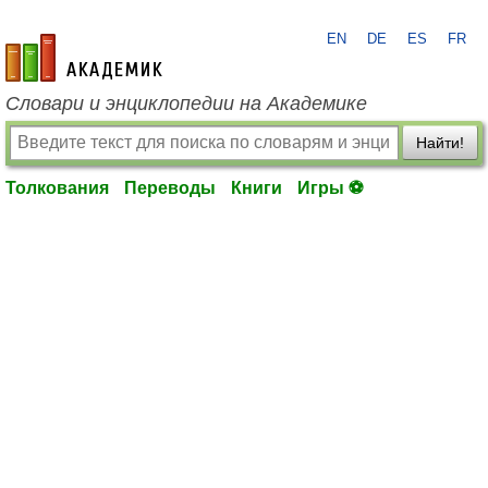
EN
DE
ES
FR
academic.ru
Словари и энциклопедии на Академике
Найти!
Толкования
Переводы
Книги
Игры ⚽