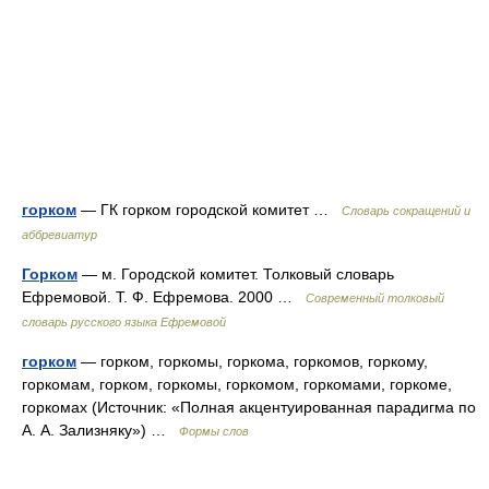
горком
— ГК горком городской комитет …
Словарь сокращений и
аббревиатур
Горком
— м. Городской комитет. Толковый словарь
Ефремовой. Т. Ф. Ефремова. 2000 …
Современный толковый
словарь русского языка Ефремовой
горком
— горком, горкомы, горкома, горкомов, горкому,
горкомам, горком, горкомы, горкомом, горкомами, горкоме,
горкомах (Источник: «Полная акцентуированная парадигма по
А. А. Зализняку») …
Формы слов