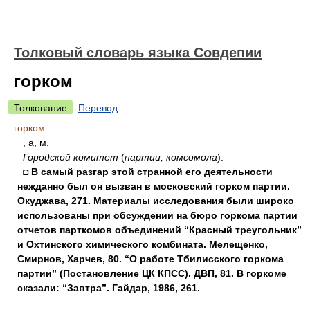
Толковый словарь языка Совдепии
горком
Толкование
Перевод
горком
, а,
м.
Городской комитет
(
партии, комсомола
).
◘ В самый разгар этой странной его деятельности
нежданно был он вызван в московский горком партии.
Окуджава, 271. Материалы исследования были широко
использованы при обсуждении на бюро горкома партии
отчетов парткомов объединений “Красный треугольник”
и Охтинского химического комбината. Мелещенко,
Смирнов, Харчев, 80. “О работе Тбилисского горкома
партии” (Постановление ЦК КПСС). ДВП, 81. В горкоме
сказали: “Завтра”. Гайдар, 1986, 261.