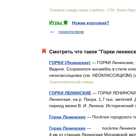
Толковый
словарь
языка
Совдепии
.-
СПб
.
:
Фолио
-
Прес
Игры ⚽
Нужна курсовая?
горисполком
Смотреть что такое "Горки ленинск
ГОРКИ (Ленинские)
— ГОРКИ Ленинские, ус
Видное. Сохранился ансамбль в стиле клас
неоклассицизма (см. НЕОКЛАССИЦИЗМ) (
Энциклопедический словарь
ГОРКИ ЛЕНИНСКИЕ
— ГОРКИ ЛЕНИНСКИЕ, по
Ленинская, на р. Пахра. 1,7 тыс. жителей.
период жизни В. И. Ленина. Исторически
Горки Ленинские
— Посёлок городского 
Горки Ленинские
— посёлок Ленинского р
4 км от станции Ленинская Московской жел