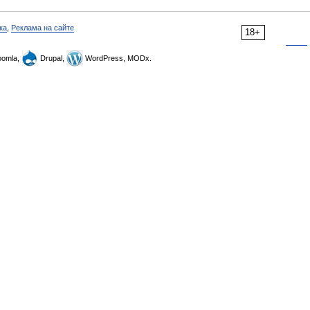
ка
,
Реклама на сайте
18+
omla,
Drupal,
WordPress, MODx.