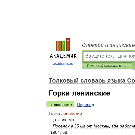
Словари и энциклоп
academic.ru
Толковый словарь языка Совдепии
Толковый словарь языка С
Горки ленинские
Толкование
Перевод
Горки
ленинские
,
ок
,
их
,
мн
.
Поселок
в
35
км
от
Москвы
,
где
работ
1984
,
68
.