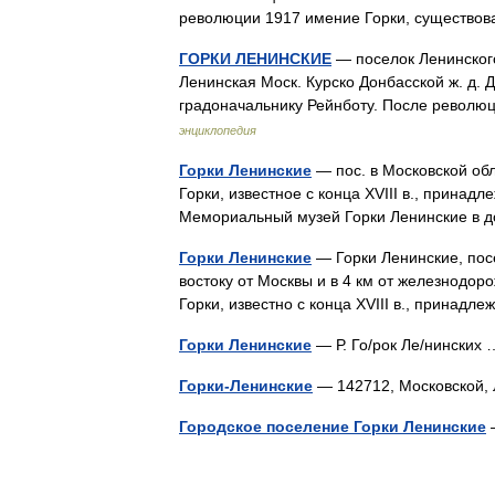
революции 1917 имение Горки, существо
ГОРКИ ЛЕНИНСКИЕ
— поселок Ленинского р
Ленинская Моск. Курско Донбасской ж. д. 
градоначальнику Рейнботу. После револю
энциклопедия
Горки Ленинские
— пос. в Московской обл.
Горки, известное с конца XVIII в., принад
Мемориальный музей Горки Ленинские в до
Горки Ленинские
— Горки Ленинские, посё
востоку от Москвы и в 4 км от железнодор
Горки, известно с конца XVIII в., прина
Горки Ленинские
— Р. Го/рок Ле/нински
Горки-Ленинские
— 142712, Московской
Городское поселение Горки Ленинские