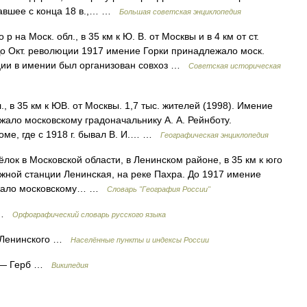
вавшее с конца 18 в.,… …
Большая советская энциклопедия
 на Моск. обл., в 35 км к Ю. В. от Москвы и в 4 км от ст.
До Окт. революции 1917 имение Горки принадлежало моск.
ции в имении был организован совхоз …
Советская историческая
, в 35 км к ЮВ. от Москвы. 1,7 тыс. жителей (1998). Имение
лежало московскому градоначальнику А. А. Рейнботу.
ме, где с 1918 г. бывал В. И.… …
Географическая энциклопедия
лок в Московской области, в Ленинском районе, в 35 км к юго
ожной станции Ленинская, на реке Пахра. До 1917 имение
длежало московскому… …
Словарь "География России"
х …
Орфографический словарь русского языка
, Ленинского …
Населённые пункты и индексы России
— Герб …
Википедия