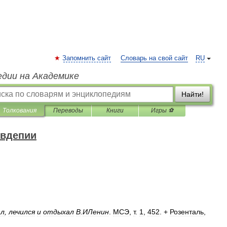
Запомнить сайт
Словарь на свой сайт
RU
едии на Академике
Найти!
Толкования
Переводы
Книги
Игры ⚽
овдепии
ал
,
лечился
и
отдыхал
В
.
ИЛенин
.
МСЭ
,
т
.
1
,
452
. +
Розенталь
,