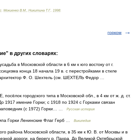
с
.
Мокиенко
В
.
М
.,
Никитина
Т
.
Г
.
.
1998
.
горком
ие" в других словарях:
адьба в Московской области в 6 км к юго востоку от г.
сицизма конца 18 начала 19 в. с перестройками в стиле
архитектор Ф. О. Шехтель (см. ШЕХТЕЛЬ Федор …
сёлок городского типа в Московской обл., в 4 км от ж. д. ст.
 До 1917 имение Горки; с 1918 по 1924 с Горками связан
й заповедник (с 1972) Горки… …
Русская история
типа Горки Ленинские Флаг Герб …
Википедия
айона Московской области, в 35 км к Ю. В. от Москвы и в
езной дороги, на берегу р. Пахра. До Великой Октябрьской