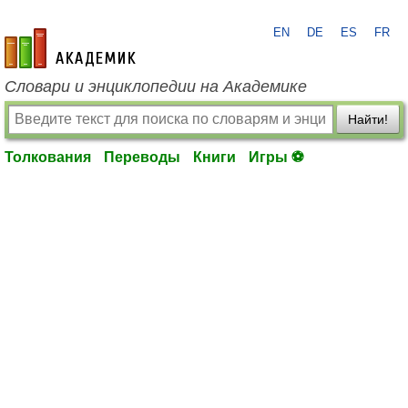
EN
DE
ES
FR
academic.ru
Словари и энциклопедии на Академике
Найти!
Толкования
Переводы
Книги
Игры ⚽