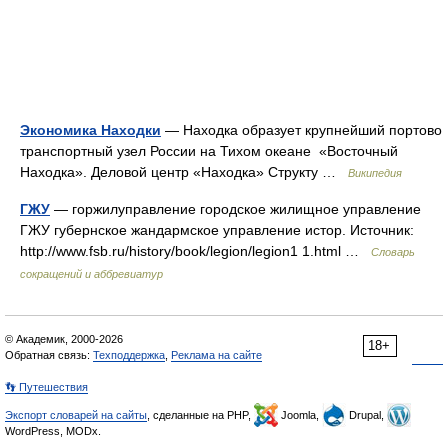
Экономика Находки
— Находка образует крупнейший портово
транспортный узел России на Тихом океане «Восточный
Находка». Деловой центр «Находка» Структу …
Википедия
ГЖУ
— горжилуправление городское жилищное управление
ГЖУ губернское жандармское управление истор. Источник:
http://www.fsb.ru/history/book/legion/legion1 1.html …
Словарь
сокращений и аббревиатур
© Академик, 2000-2026
18+
Обратная связь:
Техподдержка
,
Реклама на сайте
👣 Путешествия
Экспорт словарей на сайты
, сделанные на PHP,
Joomla,
Drupal,
WordPress, MODx.