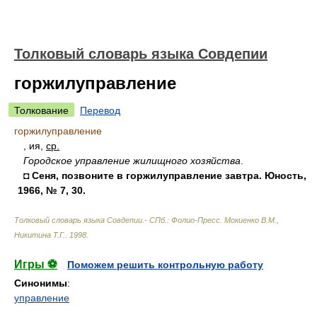
Толковый словарь языка Совдепии
горжилуправление
Толкование
Перевод
горжилуправление
, ия,
ср.
Городское управление жилищного хозяйства
.
◘ Сеня, позвоните в горжилуправление завтра. Юность,
1966, № 7, 30.
Толковый словарь языка Совдепии.- СПб.: Фолио-Пресс
.
Мокиенко В.М.,
Никитина Т.Г.
.
1998
.
Игры ⚽
Поможем решить контрольную работу
Синонимы
:
управление