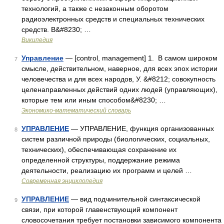
технологий, а также с незаконным оборотом
радиоэлектронных средств и специальных технических
средств. В&#8230; …
Википедия
Управление
— [control, mana­ge­ment] 1. В самом широком
7
смысле, действительном, наверное, для всех эпох истории
человечества и для всех народов, У. &#8212; совокупность
целенаправленных действий одних людей (управляющих),
которые тем или иным способом&#8230; …
Экономико-математический словарь
УПРАВЛЕНИЕ
— УПРАВЛЕНИЕ, функция организованных
8
систем различной природы (биологических, социальных,
технических), обеспечивающая сохранение их
определенной структуры, поддержание режима
деятельности, реализацию их программ и целей …
Современная энциклопедия
УПРАВЛЕНИЕ
— вид подчинительной синтаксической
9
связи, при которой главенствующий компонент
словосочетания требует постановки зависимого компонента