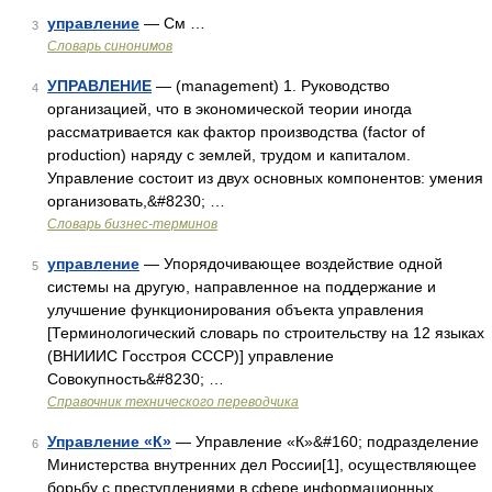
управление
— См …
3
Словарь синонимов
УПРАВЛЕНИЕ
— (management) 1. Руководство
4
организацией, что в экономической теории иногда
рассматривается как фактор производства (factor of
production) наряду с землей, трудом и капиталом.
Управление состоит из двух основных компонентов: умения
организовать,&#8230; …
Словарь бизнес-терминов
управление
— Упорядочивающее воздействие одной
5
системы на другую, направленное на поддержание и
улучшение функционирования объекта управления
[Терминологический словарь по строительству на 12 языках
(ВНИИИС Госстроя СССР)] управление
Совокупность&#8230; …
Справочник технического переводчика
Управление «К»
— Управление «К»&#160; подразделение
6
Министерства внутренних дел России[1], осуществляющее
борьбу с преступлениями в сфере информационных