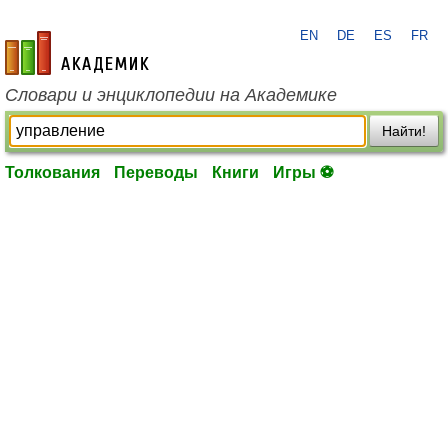
EN
DE
ES
FR
academic.ru
Словари и энциклопедии на Академике
Найти!
Толкования
Переводы
Книги
Игры ⚽