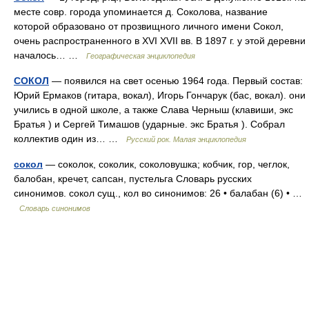
месте совр. города упоминается д. Соколова, название
которой образовано от прозвищного личного имени Сокол,
очень распространенного в XVI XVII вв. В 1897 г. у этой деревни
началось… …
Географическая энциклопедия
СОКОЛ
— появился на свет осенью 1964 года. Первый состав:
Юрий Ермаков (гитара, вокал), Игорь Гончарук (бас, вокал). они
учились в одной школе, а также Слава Черныш (клавиши, экс
Братья ) и Сергей Тимашов (ударные. экс Братья ). Собрал
коллектив один из… …
Русский рок. Малая энциклопедия
сокол
— соколок, соколик, соколовушка; кобчик, гор, чеглок,
балобан, кречет, сапсан, пустельга Словарь русских
синонимов. сокол сущ., кол во синонимов: 26 • балабан (6) • …
Словарь синонимов