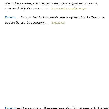
поэт. О мужчине, юноше, отличающемся удалью, отвагой,
красотой. // (обычно с… …
Энциклопедический словарь
Сокол
— Сокол, Алойз Олимпийские награды Алойз Сокол во
время бега с барьерами …
Википедия
Сокол
— 1) город, р.ц., Вологодская обл. В документе 1615г. на