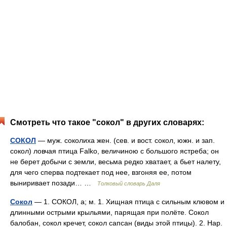
Смотреть что такое "сокол" в других словарях:
СОКОЛ
— муж. соколиха жен. (сев. и вост. сокол, южн. и зап.
сокол) ловчая птица Falko, величиною с большого ястреба; он
не берет добычи с земли, весьма редко хватает, а бьет налету,
для чего сперва подтекает под нее, взгоняя ее, потом
выниривает позади… …
Толковый словарь Даля
Сокол
— 1. СОКОЛ, а; м. 1. Хищная птица с сильным клювом и
длинными острыми крыльями, парящая при полёте. Сокол
балобан, сокол кречет, сокол сапсан (виды этой птицы). 2. Нар.