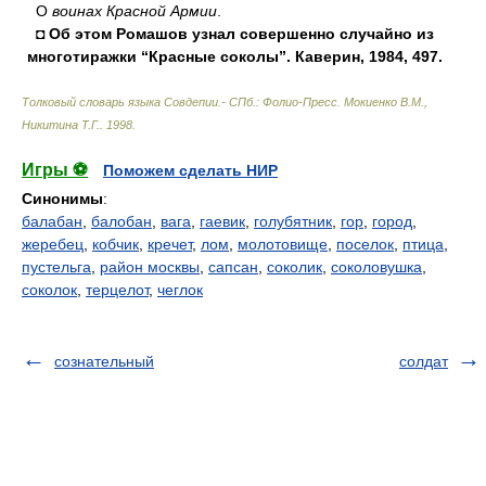
О
воинах Красной Армии
.
◘ Об этом Ромашов узнал совершенно случайно из
многотиражки “Красные соколы”. Каверин, 1984, 497.
Толковый словарь языка Совдепии.- СПб.: Фолио-Пресс
.
Мокиенко В.М.,
Никитина Т.Г.
.
1998
.
Игры ⚽
Поможем сделать НИР
Синонимы
:
балабан
,
балобан
,
вага
,
гаевик
,
голубятник
,
гор
,
город
,
жеребец
,
кобчик
,
кречет
,
лом
,
молотовище
,
поселок
,
птица
,
пустельга
,
район москвы
,
сапсан
,
соколик
,
соколовушка
,
соколок
,
терцелот
,
чеглок
сознательный
солдат