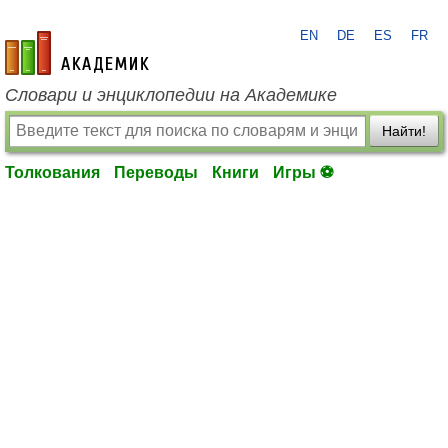
EN
DE
ES
FR
academic.ru
Словари и энциклопедии на Академике
Найти!
Толкования
Переводы
Книги
Игры ⚽