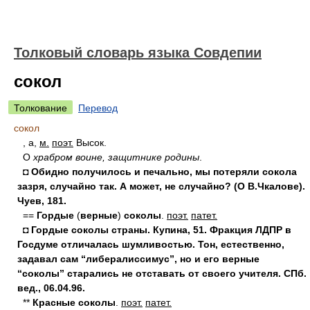
Толковый словарь языка Совдепии
сокол
Толкование
Перевод
сокол
, а,
м.
поэт.
Высок.
О
храбром воине, защитнике родины
.
◘ Обидно получилось и печально, мы потеряли сокола
зазря, случайно так. А может, не случайно? (О В.Чкалове).
Чуев, 181.
==
Гордые
(
верные
)
соколы
.
поэт.
патет.
◘ Гордые соколы страны. Купина, 51. Фракция ЛДПР в
Госдуме отличалась шумливостью. Тон, естественно,
задавал сам “либералиссимус”, но и его верные
“соколы” старались не отставать от своего учителя. СПб.
вед., 06.04.96.
**
Красные соколы
.
поэт.
патет.