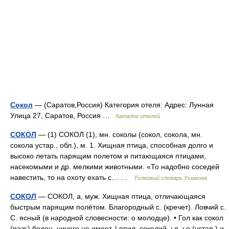
Сокол
— (Саратов,Россия) Категория отеля: Адрес: Лунная
Улица 27, Саратов, Россия …
Каталог отелей
СОКОЛ
— (1) СОКОЛ (1), мн. соколы (сокол, сокола, мн.
сокола устар., обл.), м. 1. Хищная птица, способная долго и
высоко летать парящим полетом и питающаяся птицами,
насекомыми и др. мелкими животными. «То надобно соседей
навестить, то на охоту ехать с… …
Толковый словарь Ушакова
СОКОЛ
— СОКОЛ, а, муж. Хищная птица, отличающаяся
быстрым парящим полётом. Благородный с. (кречет). Ловчий с.
С. ясный (в народной словесности: о молодце). • Гол как сокол
(разг.) беден, ничего не имеет. | прил. соколий, ья, ье (устар.) и