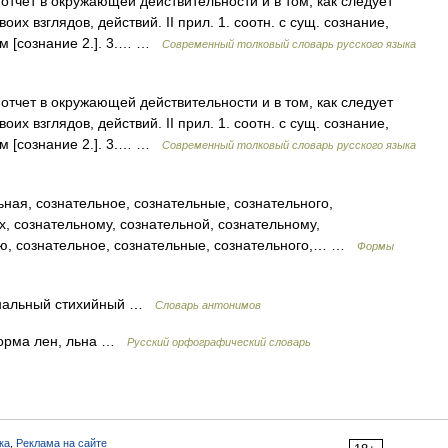
е отчет в окружающей действительности и в том, как следует
оих взглядов, действий. II прил. 1. соотн. с сущ. сознание,
м [сознание 2.]. 3.… …
Современный толковый словарь русского языка
е отчет в окружающей действительности и в том, как следует
оих взглядов, действий. II прил. 1. соотн. с сущ. сознание,
м [сознание 2.]. 3.… …
Современный толковый словарь русского языка
ная, сознательное, сознательные, сознательного,
х, сознательному, сознательной, сознательному,
ую, сознательное, сознательные, сознательного,… …
Формы
нальный стихийный …
Словарь антонимов
форма лен, льна …
Русский орфографический словарь
ка
,
Реклама на сайте