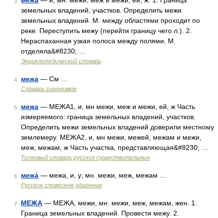
межа
— и; мн. межи, меж и межи, ей; ж. 1. Граница
3
земельных владений, участков. Определить межи
земельных владений. М. между областями проходит по
реке. Переступить межу (перейти границу чего л.). 2.
Нераспаханная узкая полоса между полями. М.
отделяла&#8230; …
Энциклопедический словарь
межа
— См …
4
Словарь синонимов
межа
— МЕЖА1, и, мн межи, меж и межи, ей, ж Часть
5
измеряемого: граница земельных владений, участков.
Определить межи земельных владений доверили местному
землемеру. МЕЖА2, и, мн межи, межей, межам и межи,
меж, межам, ж Часть участка, представляющая&#8230; …
Толковый словарь русских существительных
межа́
— межа, и, у; мн. межи, меж, межам …
6
Русское словесное ударение
МЕЖА
— МЕЖА, межи, мн. межи, меж, межам, жен. 1.
7
Граница земельных владений. Провести межу. 2.