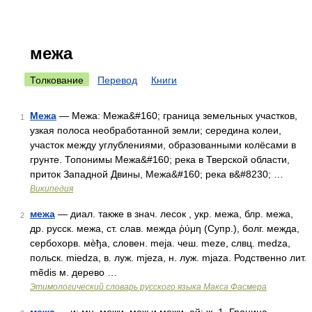
межа
Толкование
Перевод
Книги
Межа
— Межа: Межа&#160; граница земельных участков,
1
узкая полоса необработанной земли; середина колеи,
участок между углублениями, образованными колёсами в
грунте. Топонимы Межа&#160; река в Тверской области,
приток Западной Двины, Межа&#160; река в&#8230; …
Википедия
межа
— диал. также в знач. лесок , укр. межа, блр. межа,
2
др. русск. межа, ст. слав. межда ῥύμη (Супр.), болг. межда,
сербохорв. мѐђа, словен. meja. чеш. mеzе, слвц. medza,
польск. miedza, в. луж. mjeza, н. луж. mjaza. Родственно лит.
mẽdis м. дерево …
Этимологический словарь русского языка Макса Фасмера