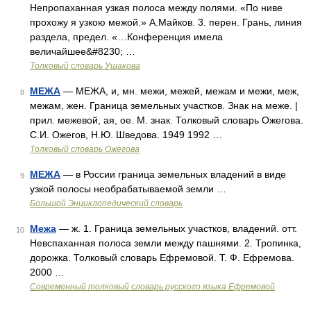
Непропаханная узкая полоса между полями. «По ниве
прохожу я узкою межой.» А.Майков. 3. перен. Грань, линия
раздела, предел. «…Конференция имела
величайшее&#8230; …
Толковый словарь Ушакова
МЕЖА
— МЕЖА, и, мн. межи, межей, межам и межи, меж,
8
межам, жен. Граница земельных участков. Знак на меже. |
прил. межевой, ая, ое. М. знак. Толковый словарь Ожегова.
С.И. Ожегов, Н.Ю. Шведова. 1949 1992 …
Толковый словарь Ожегова
МЕЖА
— в России граница земельных владений в виде
9
узкой полосы необрабатываемой земли …
Большой Энциклопедический словарь
Межа
— ж. 1. Граница земельных участков, владений. отт.
10
Невспаханная полоса земли между пашнями. 2. Тропинка,
дорожка. Толковый словарь Ефремовой. Т. Ф. Ефремова.
2000 …
Современный толковый словарь русского языка Ефремовой