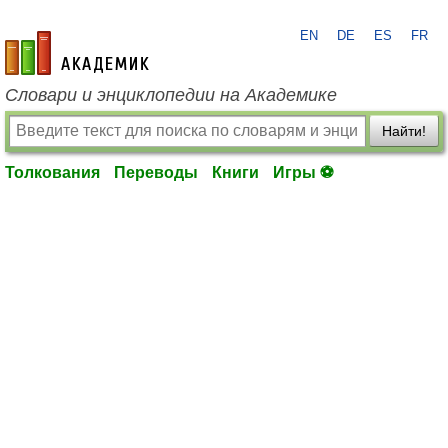
EN
DE
ES
FR
academic.ru
Словари и энциклопедии на Академике
Найти!
Толкования
Переводы
Книги
Игры ⚽