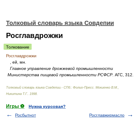
Толковый словарь языка Совдепии
Росглавдрожжи
Толкование
Росглавдрожжи
, ей, мн.
Главное управление дрожжевой промышленности
Министерства пищевой промышленности РСФСР
. АГС, 312.
Толковый словарь языка Совдепии.- СПб.: Фолио-Пресс
.
Мокиенко В.М.,
Никитина Т.Г.
.
1998
.
Игры ⚽
Нужна курсовая?
Росбытнот
Росглавжирмасло