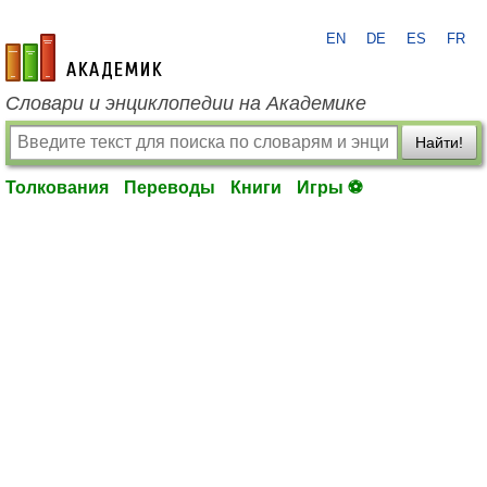
EN
DE
ES
FR
academic.ru
Словари и энциклопедии на Академике
Найти!
Толкования
Переводы
Книги
Игры ⚽