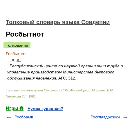
Толковый словарь языка Совдепии
Росбытнот
Толкование
Росбытнот
, а,
м.
Республиканский центр по научной организации труда и
управление производством Министерства бытового
обслуживания населения
. АГС, 312.
Толковый словарь языка Совдепии.- СПб.: Фолио-Пресс
.
Мокиенко В.М.,
Никитина Т.Г.
.
1998
.
Игры ⚽
Нужна курсовая?
Росбоамв
Росглавдрожжи