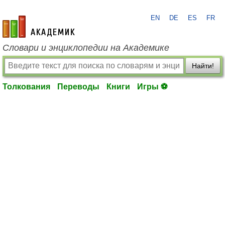
EN
DE
ES
FR
academic.ru
Словари и энциклопедии на Академике
Найти!
Толкования
Переводы
Книги
Игры ⚽