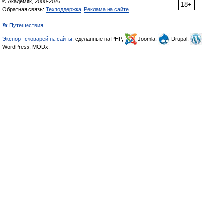
© Академик, 2000-2026
18+
Обратная связь:
Техподдержка
,
Реклама на сайте
👣 Путешествия
Экспорт словарей на сайты
, сделанные на PHP,
Joomla,
Drupal,
WordPress, MODx.