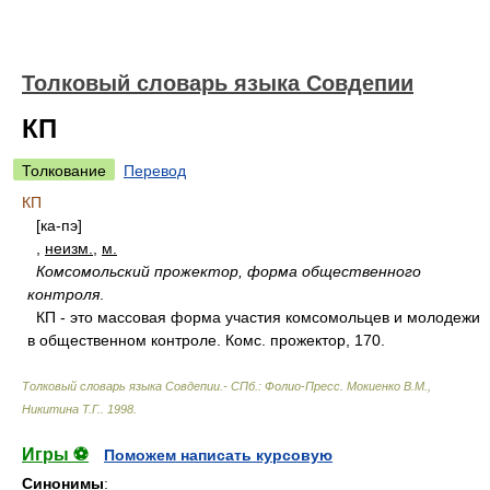
Толковый словарь языка Совдепии
КП
Толкование
Перевод
КП
[ка-пэ]
,
неизм.
,
м.
Комсомольский прожектор, форма общественного
контроля
.
КП - это массовая форма участия комсомольцев и молодежи
в общественном контроле. Комс. прожектор, 170.
Толковый словарь языка Совдепии.- СПб.: Фолио-Пресс
.
Мокиенко В.М.,
Никитина Т.Г.
.
1998
.
Игры ⚽
Поможем написать курсовую
Синонимы
: