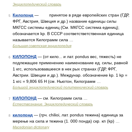
Энциклопедический словарь
Килопонд
— принятое в ряде европейских стран (ГДР,
5
ФРГ, Австрия, Швеция и др.) название единицы силы
МКГСС системы единиц (См. МКГСС система единиц);
обозначается kp. В СССР соответстветственная единица
называется Килограмм сила …
Большая советская энциклопедия
КИЛОПОНД
— (от кило... и лат. pondus вес, тяжесть) не
6
подлежащее применению наименование ед. силы, равной
1 кгс, использовавшееся в нек рых странах (ГДР, ФРГ,
Австрии. Швеции и др.). Междунар. обозначение kp. 1 kp =
1 кгс = 9,806 65 Н (см. Ньютон, Килограмм …
Большой энциклопедический политехнический словарь
КИЛОПОНД
— см. Килограмм сила …
7
Естествознание. Энциклопедический словарь
килопонд
— (грч. chilioi, лат. pondus тежина) единица за
8
мерење на сила и тежина (1. 000 понда) скр. кп (kp) …
Macedonian dictionary