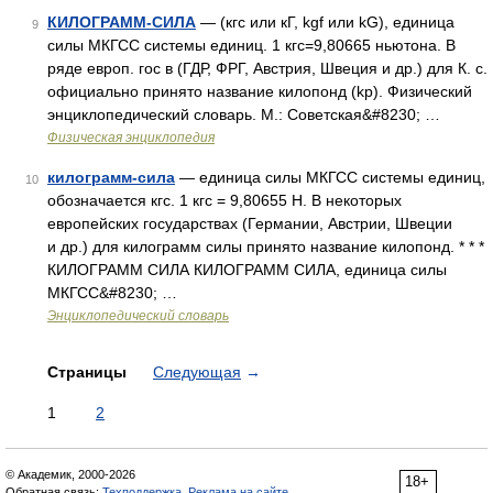
КИЛОГРАММ-СИЛА
— (кгс или кГ, kgf или kG), единица
9
силы МКГСС системы единиц. 1 кгс=9,80665 ньютона. В
ряде европ. гос в (ГДР, ФРГ, Австрия, Швеция и др.) для К. с.
официально принято название килопонд (kp). Физический
энциклопедический словарь. М.: Советская&#8230; …
Физическая энциклопедия
килограмм-сила
— единица силы МКГСС системы единиц,
10
обозначается кгс. 1 кгс = 9,80655 Н. В некоторых
европейских государствах (Германии, Австрии, Швеции
и др.) для килограмм силы принято название килопонд. * * *
КИЛОГРАММ СИЛА КИЛОГРАММ СИЛА, единица силы
МКГСС&#8230; …
Энциклопедический словарь
Страницы
Следующая
→
1
2
© Академик, 2000-2026
18+
Обратная связь:
Техподдержка
,
Реклама на сайте