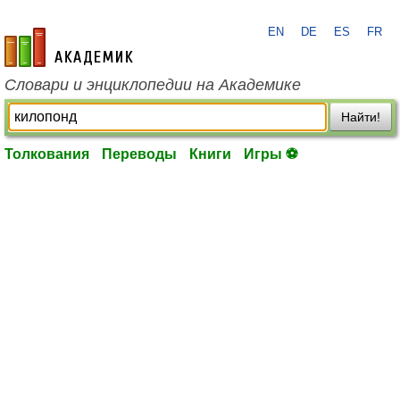
EN
DE
ES
FR
academic.ru
Словари и энциклопедии на Академике
Найти!
Толкования
Переводы
Книги
Игры ⚽