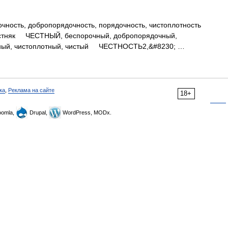
сть, добропорядочность, порядочность, чистоплотность
честняк ЧЕСТНЫЙ, беспорочный, добропорядочный,
чный, чистоплотный, чистый ЧЕСТНОСТЬ2,&#8230; …
ка
,
Реклама на сайте
18+
omla,
Drupal,
WordPress, MODx.