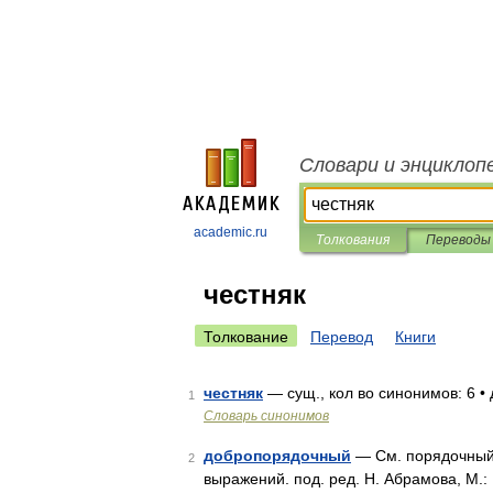
Словари и энциклоп
academic.ru
Толкования
Переводы
честняк
Толкование
Перевод
Книги
честняк
— сущ., кол во синонимов: 6 • 
1
Словарь синонимов
добропорядочный
— См. порядочный.
2
выражений. под. ред. Н. Абрамова, М.