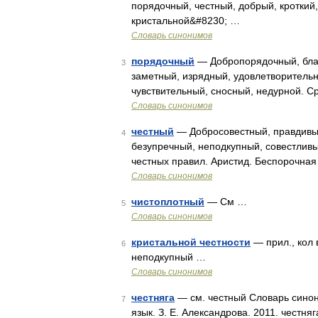
порядочный, честный, добрый, кроткий
кристальной&#8230; …
Словарь синонимов
порядочный
— Добропорядочный, благ
3
заметный, изрядный, удовлетворитель
чувствительный, сносный, недурной. С
Словарь синонимов
честный
— Добросовестный, правдивы
4
безупречный, неподкупный, совестливый
честных правил. Аристид. Беспорочная
Словарь синонимов
чистоплотный
— См …
5
Словарь синонимов
кристальной честности
— прил., кол 
6
неподкупный …
Словарь синонимов
честняга
— см. честный Словарь синони
7
язык. З. Е. Александрова. 2011. честняг