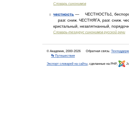
Словарь синонимов
честность
— ЧЕСТНОСТЬ1, беспорочно
8
разг. сниж. ЧЕСТНЯГА, разг. сниж. 
кристальный, незапятнанный, порядо
Словарь-тезаурус синонимов русской речи
© Академик, 2000-2026
Обратная связь:
Техподдерж
👣 Путешествия
Экспорт словарей на сайты
, сделанные на PHP,
Jo