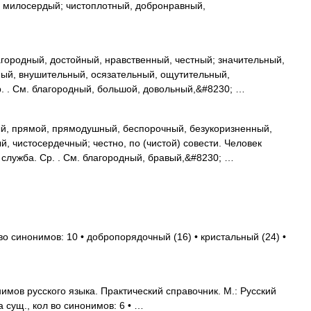
, милосердый; чистоплотный, добронравный,
ородный, достойный, нравственный, честный; значительный,
ный, внушительный, осязательный, ощутительный,
р. . См. благородный, большой, довольный,&#8230; …
й, прямой, прямодушный, беспорочный, безукоризненный,
, чистосердечный; честно, по (чистой) совести. Человек
 служба. Ср. . См. благородный, бравый,&#8230; …
во синонимов: 10 • добропорядочный (16) • кристальный (24) •
мов русского языка. Практический справочник. М.: Русский
а сущ., кол во синонимов: 6 • …