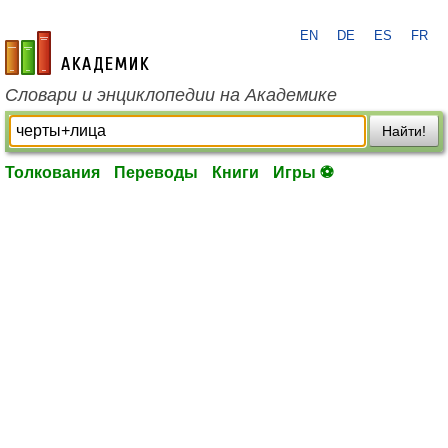
EN
DE
ES
FR
academic.ru
Словари и энциклопедии на Академике
Найти!
Толкования
Переводы
Книги
Игры ⚽