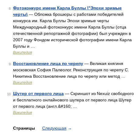
Фотоконкурс имени Карла Буллы \"Эпохи зримые
8
черты\
— Обложка брошюры с работами победителей
конкурса им. Карла Буллы Эпохи зримые черты
Международный фотоконкурс имени Карла Буллы (отца
отечественной репортажной фотографии) был учрежден в
2007 году Фондом исторической фотографии имени Карла
Буллы и …
Википедия
Восстановление лица по черепу
— Великая княгиня
9
московская София Палеолог. Реконструкция по черепу С.
Никитина Восстановление лица по черепу или метод …
Википедия
Шутер от первого лица
— Скриншот из Nexuiz свободного
10
и бесплатного онлайнового шутера от первого лица Шутер
от первого лица (англ.&#160; …
Википедия
Страницы
Следующая
→