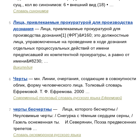
сущ., кол во синонимов: 6 • внешний вид (18) • …
Словарь синонимов
Лица, привлекаемые прокуратурой для производства
5
дознания
— Лица, привлекаемые прокуратурой для
производства дознания[1] (ФРГ)&#160; это должностные
лица, управомоченные на проведение в ходе дознания
отдельных процессуальных действий от имени
предписавшей их компетентной прокуратуры, а равно от
имени&#8230; …
Википедия
Черты
— мн. Линии, очертания, создающие в совокупности
6
облик, форму человеческого лица. Толковый словарь
Ефремовой. Т. Ф. Ефремова. 2000 …
Современный толковый словарь русского языка Ефремовой
черты бесчертны
— Лица, которого бесчертны /
7
Неуловимые черты: / Снегурка с тёмным сердцем серны, /
Газель оснеженная ты. И.Северянин, Поэза предвесенних
трепетов …
Словарь оксюморонов русского языка