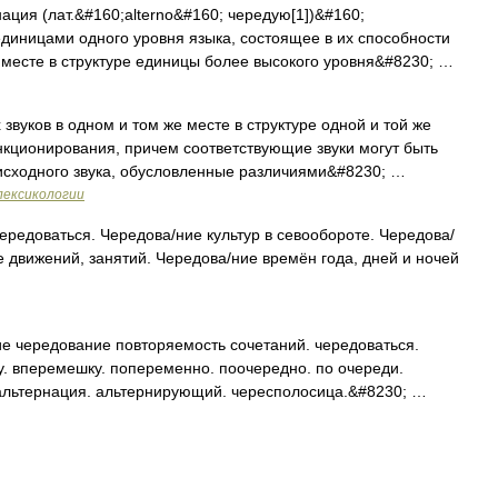
ция (лат.&#160;alterno&#160; чередую[1])&#160;
диницами одного уровня языка, состоящее в их способности
е меcте в структуре единицы более высокого уровня&#8230; …
вуков в одном и том же месте в структуре одной и той же
кционирования, причем соответствующие звуки могут быть
исходного звука, обусловленные различиями&#8230; …
лексикологии
чередоваться. Чередова/ние культур в севообороте. Чередова/
е движений, занятий. Чередова/ние времён года, дней и ночей
е чередование повторяемость сочетаний. чередоваться.
у. вперемешку. попеременно. поочередно. по очереди.
: альтернация. альтернирующий. чересполосица.&#8230; …