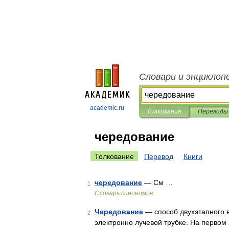
Словари и энциклоп
academic.ru
Толкования
Переводы
чередование
Толкование
Перевод
Книги
чередование
— См …
1
Словарь синонимов
Чередование
— способ двухэтапного 
2
электронно лучевой трубке. На первом 