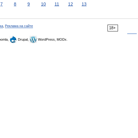
7
8
9
10
11
12
13
ка
,
Реклама на сайте
18+
omla,
Drupal,
WordPress, MODx.