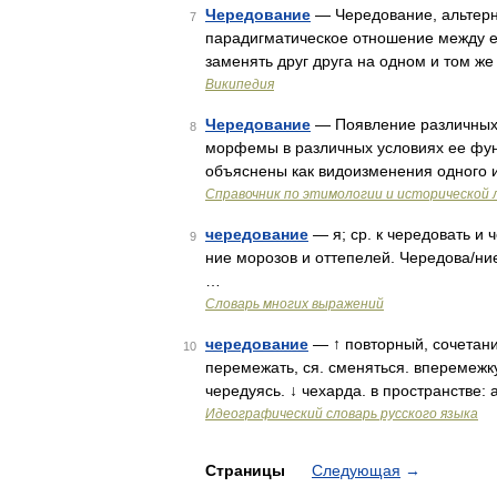
Чередование
— Чередование, альтерна
7
парадигматическое отношение между е
заменять друг друга на одном и том ж
Википедия
Чередование
— Появление различных з
8
морфемы в различных условиях ее фун
объяснены как видоизменения одного 
Справочник по этимологии и исторической 
чередование
— я; ср. к чередовать и 
9
ние морозов и оттепелей. Чередова/ни
…
Словарь многих выражений
чередование
— ↑ повторный, сочетани
10
перемежать, ся. сменяться. вперемежк
чередуясь. ↓ чехарда. в пространстве
Идеографический словарь русского языка
Страницы
Следующая
→