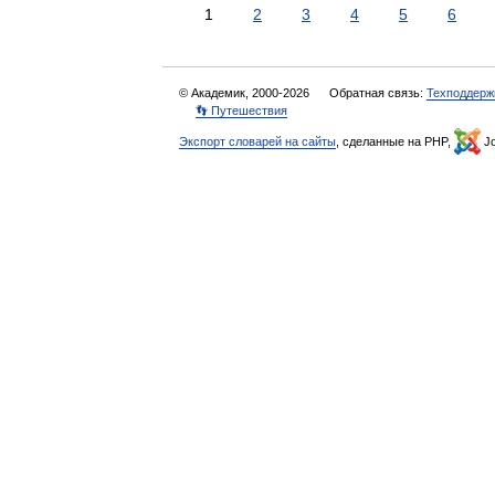
1
2
3
4
5
6
© Академик, 2000-2026
Обратная связь:
Техподдерж
👣 Путешествия
Экспорт словарей на сайты
, сделанные на PHP,
Jo