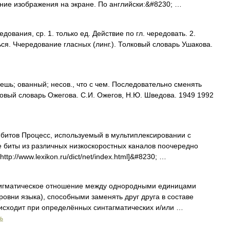
ние изображения на экране. По английски:&#8230; …
ания, ср. 1. только ед. Действие по гл. чередовать. 2.
ься. Ччередование гласных (линг.). Толковый словарь Ушакова.
ь; ованный; несов., что с чем. Последовательно сменять
ковый словарь Ожегова. С.И. Ожегов, Н.Ю. Шведова. 1949 1992
битов Процесс, используемый в мультиплексировании с
 биты из различных низкоскоростных каналов поочередно
tp://www.lexikon.ru/dict/net/index.html]&#8230; …
игматическое отношение между однородными единицами
ровни языка), способными заменять друг друга в составе
исходит при определённых синтагматических и/или …
ь