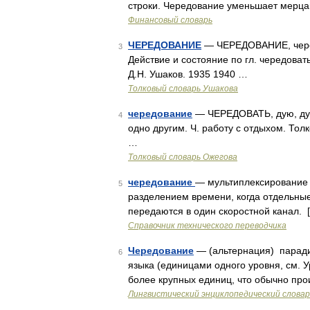
строки. Чередование уменьшает мерца
Финансовый словарь
ЧЕРЕДОВАНИЕ
— ЧЕРЕДОВАНИЕ, чередов
3
Действие и состояние по гл. чередоват
Д.Н. Ушаков. 1935 1940 …
Толковый словарь Ушакова
чередование
— ЧЕРЕДОВАТЬ, дую, дуеш
4
одно другим. Ч. работу с отдыхом. Тол
…
Толковый словарь Ожегова
чередование
— мультиплексирование 
5
разделением времени, когда отдельные
передаются в один скоростной канал. [ht
Справочник технического переводчика
Чередование
— (альтернация) парад
6
языка (единицами одного уровня, см. У
более крупных единиц, что обычно про
Лингвистический энциклопедический словар