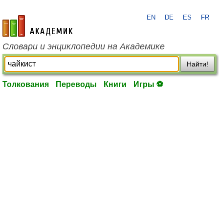
EN
DE
ES
FR
academic.ru
Словари и энциклопедии на Академике
Найти!
Толкования
Переводы
Книги
Игры ⚽