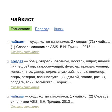
чайкист
Толкование
Перевод
Книги
чайкист
— сущ., кол во синонимов: 2 • солдат (71) • чайкаш
1
(1) Словарь синонимов ASIS. В.Н. Тришин. 2013 …
Словарь синонимов
солдат
— боец, рядовой; саламон, москаль, шпрот, нижний
2
чин, ефрейтор, старослужащий, фузилер, приман, жолнер,
конскрипт, солдапер, цирик, служивый, черпак, легионер,
егерь, ветеран, военнослужащий, джи ай, звание, ратник,
солдяга, воин, вольтижер, шнурок …
Словарь синонимов
чайкаш
— сущ., кол во синонимов: 1 • чайкист (2) Словарь
3
синонимов ASIS. В.Н. Тришин. 2013 …
Словарь синонимов