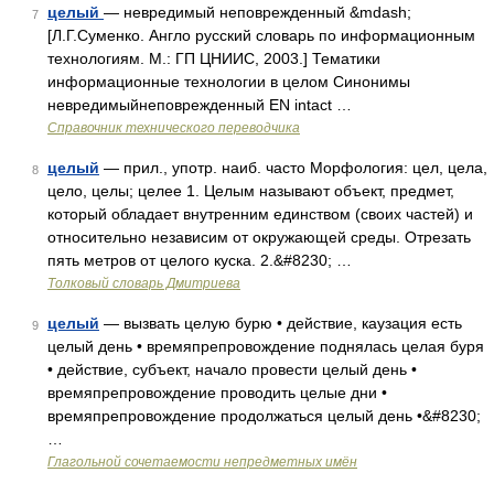
целый
— невредимый неповрежденный &mdash;
7
[Л.Г.Суменко. Англо русский словарь по информационным
технологиям. М.: ГП ЦНИИС, 2003.] Тематики
информационные технологии в целом Синонимы
невредимыйнеповрежденный EN intact …
Справочник технического переводчика
целый
— прил., употр. наиб. часто Морфология: цел, цела,
8
цело, целы; целее 1. Целым называют объект, предмет,
который обладает внутренним единством (своих частей) и
относительно независим от окружающей среды. Отрезать
пять метров от целого куска. 2.&#8230; …
Толковый словарь Дмитриева
целый
— вызвать целую бурю • действие, каузация есть
9
целый день • времяпрепровождение поднялась целая буря
• действие, субъект, начало провести целый день •
времяпрепровождение проводить целые дни •
времяпрепровождение продолжаться целый день •&#8230;
…
Глагольной сочетаемости непредметных имён