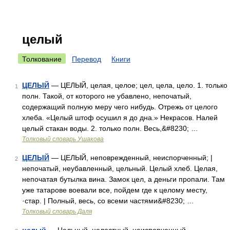
целый
Толкование
Перевод
Книги
ЦЕЛЫЙ
— ЦЕЛЫЙ, целая, целое; цел, цела, цело. 1. только
1
полн. Такой, от которого не убавлено, непочатый,
содержащий полную меру чего нибудь. Отрежь от целого
хлеба. «Целый штоф осушил я до дна.» Некрасов. Налей
целый стакан воды. 2. только полн. Весь,&#8230; …
Толковый словарь Ушакова
ЦЕЛЫЙ
— ЦЕЛЫЙ, неповрежденный, неиспорченный; |
2
непочатый, неубавленный, цельный. Целый хлеб. Целая,
непочатая бутылка вина. Замок цел, а деньги пропали. Там
уже татарове воевали все, пойдем где к целому месту,
·стар. | Полный, весь, со всеми частями&#8230; …
Толковый словарь Даля