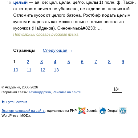
целый
— ая, ое; цел, цела/, це/ло, це/лы 1) полн. ф. Такой,
10
от которого ничего не убавлено, не отделено; непочатый.
Отломить кусок от целого батона. Ростбиф подать целым
куском и нарезать как можно тоньше только несколько
кусочков (Найденов). Синонимы:&#8230; …
Популярный словарь русского языка
Страницы
Следующая
→
1
2
3
4
5
6
7
8
9
10
11
12
13
© Академик, 2000-2026
18+
Обратная связь:
Техподдержка
,
Реклама на сайте
👣 Путешествия
Экспорт словарей на сайты
, сделанные на PHP,
Joomla,
Drupal,
WordPress, MODx.