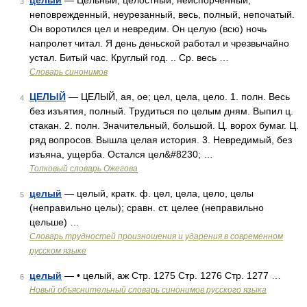
целый
— Цельный, целостный, неиспорченный,
3
неповрежденный, неурезанный, весь, полный, непочатый.
Он воротился цел и невредим. Он целую (всю) ночь
напролет читал. Я день деньской работал и чрезвычайно
устал. Битый час. Круглый год. .. Ср. весь …
Словарь синонимов
ЦЕЛЫЙ
— ЦЕЛЫЙ, ая, ое; цел, цела, цело. 1. полн. Весь
4
без изъятия, полный. Трудиться по целым дням. Выпил ц.
стакан. 2. полн. Значительный, большой. Ц. ворох бумаг. Ц.
ряд вопросов. Вышла целая история. 3. Невредимый, без
изъяна, ущерба. Остался цел&#8230; …
Толковый словарь Ожегова
целый
— целый, кратк. ф. цел, цела, цело, целы
5
(неправильно целы); сравн. ст. целее (неправильно
цельше) …
Словарь трудностей произношения и ударения в современном
русском языке
целый
— • целый, аж Стр. 1275 Стр. 1276 Стр. 1277 …
6
Новый объяснительный словарь синонимов русского языка