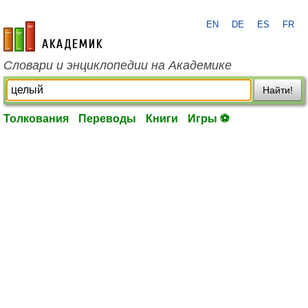
EN
DE
ES
FR
academic.ru
Словари и энциклопедии на Академике
Найти!
Толкования
Переводы
Книги
Игры ⚽