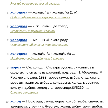
Русский орфографический словарь
холодюга
— холодю/га и холодю/ка (1 ж) …
5
Орфографический словарь русского языка
холодюга
— и, ж. Збільш. до холод …
6
Український тлумачний словник
холодюга
— іменник жіночого роду …
7
Орфографічний словник української мови
холодюга
— холод/юг/а и холод/юк/а …
8
Морфемно-орфографический словарь
мороз
— См. холод... Словарь русских синонимов и
9
сходных по смыслу выражений. под. ред. Н. Абрамова, М.:
Русские словари, 1999. мороз стужа, дубак, хлад, стынь,
морозик, зазимье, дубарь, холодрыга, холод, морозяка,
колотун, дубняк, холодюга, морозище,&#8230; …
Словарь синонимов
холод
— Прохлада, стужа, мороз, озноб, зноба, свежесть;
10
заморозки, утренник. Чувствую холод, зябну, меня знобит,