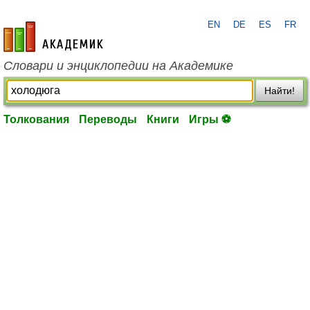
EN
DE
ES
FR
academic.ru
Словари и энциклопедии на Академике
Найти!
Толкования
Переводы
Книги
Игры ⚽