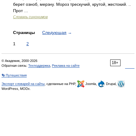
берет озноб, мерзну. Мороз трескучий, крутой, жестокий. ..
Прот …
Словарь синонимов
Страницы
Следующая
→
1
2
© Академик, 2000-2026
18+
Обратная связь:
Техподдержка
,
Реклама на сайте
👣 Путешествия
Экспорт словарей на сайты
, сделанные на PHP,
Joomla,
Drupal,
WordPress, MODx.