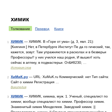
химик
Толкование
Перевод
Книги
ХИМИК
— ХИМИК. В «Горе от ума» (д. 3, явл. 21):
1
[Княгиня:] Нет, в Петербурге Институт Пе да го гический, так,
кажется, зовут: Там упражняются в расколах и в безверьи
Профессоры!! у них учился наш родня, И вышел! хоть
сейчас в аптеку, в подмастерьи. От&#8230; …
История слов
ХиМиК.ру
— URL: XuMuK.ru Коммерческий: нет Тип сайта:
2
Сайт о химии Регистрация …
Википедия
ХИМИК
— ХИМИК, химика, муж. 1. Ученый, специалист по
3
химии; вообще специалист по химии. Профессор химик.
Знаменитый химик Менделеев. Заводский химик. ||