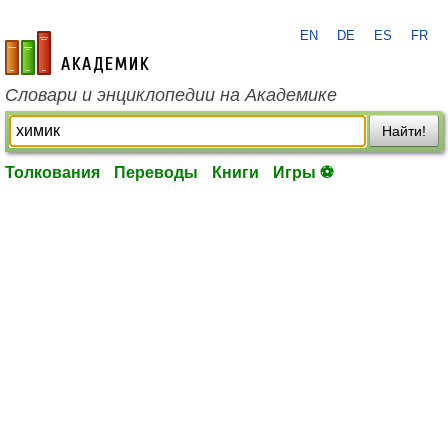
EN
DE
ES
FR
academic.ru
Словари и энциклопедии на Академике
Найти!
Толкования
Переводы
Книги
Игры ⚽