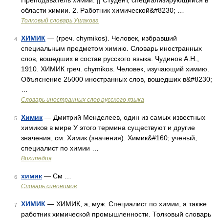
Преподаватель химии. || Студент, специализирующийся в
области химии. 2. Работник химической&#8230; …
Толковый словарь Ушакова
ХИМИК
— (греч. chymikos). Человек, избравший
4
специальным предметом химию. Словарь иностранных
слов, вошедших в состав русского языка. Чудинов А.Н.,
1910. ХИМИК греч. chymikos. Человек, изучающий химию.
Объяснение 25000 иностранных слов, вошедших в&#8230;
…
Словарь иностранных слов русского языка
Химик
— Дмитрий Менделеев, один из самых известных
5
химиков в мире У этого термина существуют и другие
значения, см. Химик (значения). Химик&#160; ученый,
специалист по химии …
Википедия
химик
— См …
6
Словарь синонимов
ХИМИК
— ХИМИК, а, муж. Специалист по химии, а также
7
работник химической промышленности. Толковый словарь