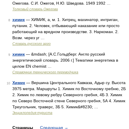
Ожегова. С.И. Ожегов, Н.Ю. Шведова. 1949 1992 …
Толковый словарь Ожегова
химик
— ХИМИК, а, м. 1. Хитрец, махинатор, интриган,
8
путаник. 2. Человек, отбывающий наказание или просто
работающий на вредном производстве. 3. Наркоман. 2.
Возм. через уг …
Словарь русского арго
химик
— &mdash; [А.С.Гольдберг. Англо русский
9
энергетический словарь. 2006 г.] Тематики энергетика в
целом EN chemist …
Справочник технического переводчика
Химик
— Вершина Центрального Кавказа, Адыр су. Высота
10
3975 метра. Маршруты 1. Химик по Восточному гребню, 2Б
2. Химик по левому ребру Северного гребня, 4Б 3. Химик
по Северо Восточной стене Северного гребня, 5А 4. Химик
Треугольник, траверс, 3Б 5. Химик&#8230; …
Энциклопедия туриста
Страницы
Следующая
→