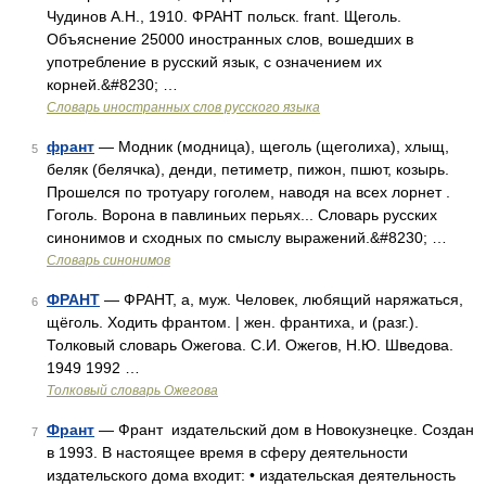
Чудинов А.Н., 1910. ФРАНТ польск. frant. Щеголь.
Объяснение 25000 иностранных слов, вошедших в
употребление в русский язык, с означением их
корней.&#8230; …
Словарь иностранных слов русского языка
франт
— Модник (модница), щеголь (щеголиха), хлыщ,
5
беляк (белячка), денди, петиметр, пижон, пшют, козырь.
Прошелся по тротуару гоголем, наводя на всех лорнет .
Гоголь. Ворона в павлиньих перьях... Словарь русских
синонимов и сходных по смыслу выражений.&#8230; …
Словарь синонимов
ФРАНТ
— ФРАНТ, а, муж. Человек, любящий наряжаться,
6
щёголь. Ходить франтом. | жен. франтиха, и (разг.).
Толковый словарь Ожегова. С.И. Ожегов, Н.Ю. Шведова.
1949 1992 …
Толковый словарь Ожегова
Франт
— Франт издательский дом в Новокузнецке. Создан
7
в 1993. В настоящее время в сферу деятельности
издательского дома входит: • издательская деятельность