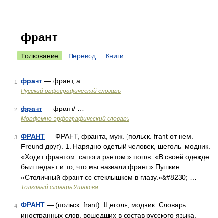
франт
Толкование
Перевод
Книги
франт
— франт, а …
1
Русский орфографический словарь
франт
— франт/ …
2
Морфемно-орфографический словарь
ФРАНТ
— ФРАНТ, франта, муж. (польск. frant от нем.
3
Freund друг). 1. Нарядно одетый человек, щеголь, модник.
«Ходит франтом: сапоги рантом.» погов. «В своей одежде
был педант и то, что мы назвали франт.» Пушкин.
«Столичный франт со стеклышком в глазу.»&#8230; …
Толковый словарь Ушакова
ФРАНТ
— (польск. frant). Щеголь, модник. Словарь
4
иностранных слов, вошедших в состав русского языка.