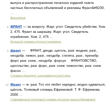
выпуск и распространение печатных изданий газета
частных бесплатных объявлений и рекламы Франт&#8230;
…
Википедия
ФРАНТ
— за мокроту. Жарг. угол. Свидетель убийства. Хом.
8
2, 475. Франт за шарашку. Жарг. угол. Свидетель
ограбления. Хом. 2, 475 …
Большой словарь русских поговорок
франт
— ФРАНТ, денди, щеголь, разг. модник, разг.,
9
неодобр. пижон, разг., неодобр. стиляга, разг., пренебр.
ферт, разг. сниж., неодобр. форсун ФРАНТОВСТВО,
щегольство, разг. форс, разг. сниж. пижонство, разг. сниж.
фасон …
Словарь-тезаурус синонимов русской речи
Франт
— м. разг. Тот, кто любит нарядно, модно одеваться;
10
щёголь. Толковый словарь Ефремовой. Т. Ф. Ефремова.
2000 …
Современный толковый словарь русского языка Ефремовой