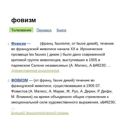
фовизм
Толкование
Перевод
Книги
Фовизм
— (франц. fauvisme, от fauve дикий), течение
1
во французской живописи начала XX в. Ироническое
прозвище les fauves ( дикие ) было дано современной
критикой группе живописцев, выступивших в 1905 в
парижском Салоне независимых (А. Матисс, А.&#8230; …
Художественная энциклопедия
ФОВИЗМ
— (от франц. fauve дикий) течение во
2
французской живописи, существовавшее в 1905 07.
Фовистов (А. Матисс, А. Марке, Ж. Руо, А. Дерен, Р. Дюфи,
М. Вламинк) на время объединило общее стремление к
эмоциональной силе художественного выражения, к&#8230;
…
Большой Энциклопедический словарь