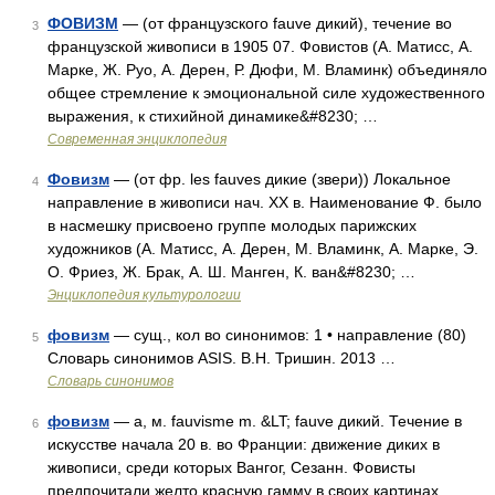
ФОВИЗМ
— (от французского fauve дикий), течение во
3
французской живописи в 1905 07. Фовистов (А. Матисс, А.
Марке, Ж. Руо, А. Дерен, Р. Дюфи, М. Вламинк) объединяло
общее стремление к эмоциональной силе художественного
выражения, к стихийной динамике&#8230; …
Современная энциклопедия
Фовизм
— (от фр. les fauves дикие (звери)) Локальное
4
направление в живописи нач. XX в. Наименование Ф. было
в насмешку присвоено группе молодых парижских
художников (А. Матисс, А. Дерен, М. Вламинк, А. Марке, Э.
О. Фриез, Ж. Брак, А. Ш. Манген, К. ван&#8230; …
Энциклопедия культурологии
фовизм
— сущ., кол во синонимов: 1 • направление (80)
5
Словарь синонимов ASIS. В.Н. Тришин. 2013 …
Словарь синонимов
фовизм
— а, м. fauvisme m. &LT; fauve дикий. Течение в
6
искусстве начала 20 в. во Франции: движение диких в
живописи, среди которых Вангог, Сезанн. Фовисты
предпочитали желто красную гамму в своих картинах.