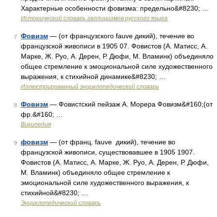
Характерные особенности фовизма: предельно&#8230; …
Исторический словарь галлицизмов русского языка
Фовизм
— (от французского fauve дикий), течение во
7
французской живописи в 1905 07. Фовистов (А. Матисс, А.
Марке, Ж. Руо, А. Дерен, Р. Дюфи, М. Вламинк) объединяло
общее стремление к эмоциональной силе художественного
выражения, к стихийной динамике&#8230; …
Иллюстрированный энциклопедический словарь
Фовизм
— Фовистский пейзаж А. Морера Фовизм&#160;(от
8
фр.&#160; …
Википедия
фовизм
— (от франц. fauve дикий), течение во
9
французской живописи, существовавшее в 1905 1907.
Фовистов (А. Матисс, А. Марке, Ж. Руо, А. Дерен, Р. Дюфи,
М. Вламинк) объединяло общее стремление к
эмоциональной силе художественного выражения, к
стихийной&#8230; …
Энциклопедический словарь