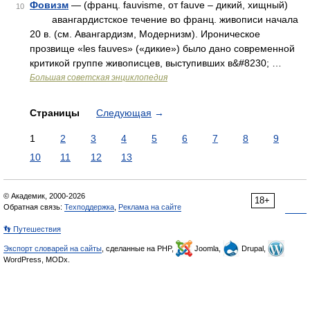
Фовизм
— (франц. fauvisme, от fauve – дикий, хищный)
10
авангардистское течение во франц. живописи начала
20 в. (см. Авангардизм, Модернизм). Ироническое
прозвище «les fauves» («дикие») было дано современной
критикой группе живописцев, выступивших в&#8230; …
Большая советская энциклопедия
Страницы
Следующая
→
1
2
3
4
5
6
7
8
9
10
11
12
13
© Академик, 2000-2026
18+
Обратная связь:
Техподдержка
,
Реклама на сайте
👣 Путешествия
Экспорт словарей на сайты
, сделанные на PHP,
Joomla,
Drupal,
WordPress, MODx.