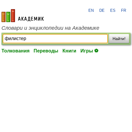
EN
DE
ES
FR
academic.ru
Словари и энциклопедии на Академике
Найти!
Толкования
Переводы
Книги
Игры ⚽