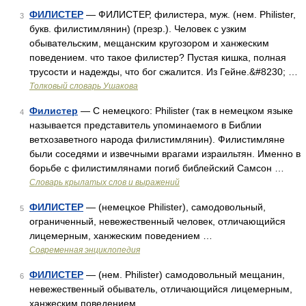
ФИЛИСТЕР
— ФИЛИСТЕР, филистера, муж. (нем. Philister,
3
букв. филистимлянин) (презр.). Человек с узким
обывательским, мещанским кругозором и ханжеским
поведением. что такое филистер? Пустая кишка, полная
трусости и надежды, что бог сжалится. Из Гейне.&#8230; …
Толковый словарь Ушакова
Филистер
— С немецкого: Philister (так в немецком языке
4
называется представитель упоминаемого в Библии
ветхозаветного народа филистимлянин). Филистимляне
были соседями и извечными врагами израильтян. Именно в
борьбе с филистимлянами погиб библейский Самсон …
Словарь крылатых слов и выражений
ФИЛИСТЕР
— (немецкое Philister), самодовольный,
5
ограниченный, невежественный человек, отличающийся
лицемерным, ханжеским поведением …
Современная энциклопедия
ФИЛИСТЕР
— (нем. Philister) самодовольный мещанин,
6
невежественный обыватель, отличающийся лицемерным,
ханжеским поведением …