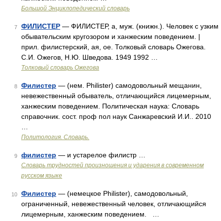
Большой Энциклопедический словарь
ФИЛИСТЕР
— ФИЛИСТЕР, а, муж. (книжн.). Человек с узким
7
обывательским кругозором и ханжеским поведением. |
прил. филистерский, ая, ое. Толковый словарь Ожегова.
С.И. Ожегов, Н.Ю. Шведова. 1949 1992 …
Толковый словарь Ожегова
Филистер
— (нем. Philister) самодовольный мещанин,
8
невежественный обыватель, отличающийся лицемерным,
ханжеским поведением. Политическая наука: Словарь
справочник. сост. проф пол наук Санжаревский И.И.. 2010
…
Политология. Словарь.
филистер
— и устарелое филистр …
9
Словарь трудностей произношения и ударения в современном
русском языке
Филистер
— (немецкое Philister), самодовольный,
10
ограниченный, невежественный человек, отличающийся
лицемерным, ханжеским поведением. …