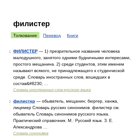
филистер
Толкование
Перевод
Книги
ФИЛИСТЕР
— 1) презрительное название человека
1
малодушного, занятого одними будничными интересами,
простого мещанина. 2) среди студентов, этим именем
называют всякого, не принадлежащего к студенческой
среде. Словарь иностранных слов, вошедших в
состав&#8230; …
Словарь иностранных слов русского языка
филистер
— обыватель, мещанин; бюргер, ханжа,
2
лицемер Словарь русских синонимов. филистер см.
обыватель Словарь синонимов русского языка.
Практический справочник. М.: Русский язык. З. Е.
Александрова …
Словарь синонимов