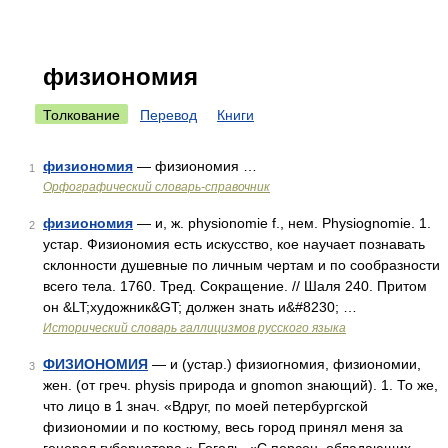
физиономия
Толкование
Перевод
Книги
физиономия
— физиономия …
1
Орфографический словарь-справочник
физиономия
— и, ж. physionomie f., нем. Physiognomie. 1.
2
устар. Физиономия есть искусство, кое научает познавать
склонности душевные по личным чертам и по сообразности
всего тела. 1760. Тред. Сокращение. // Шаля 240. Притом
он &LT;художник&GT; должен знать и&#8230; …
Исторический словарь галлицизмов русского языка
ФИЗИОНОМИЯ
— и (устар.) физиогномия, физиономии,
3
жен. (от греч. physis природа и gnomon знающий). 1. То же,
что лицо в 1 знач. «Вдруг, по моей петербургской
физиономии и по костюму, весь город принял меня за