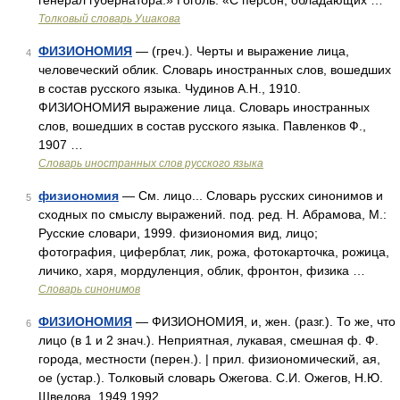
генерал губернатора.» Гоголь. «С персон, обладающих …
Толковый словарь Ушакова
ФИЗИОНОМИЯ
— (греч.). Черты и выражение лица,
4
человеческий облик. Словарь иностранных слов, вошедших
в состав русского языка. Чудинов А.Н., 1910.
ФИЗИОНОМИЯ выражение лица. Словарь иностранных
слов, вошедших в состав русского языка. Павленков Ф.,
1907 …
Словарь иностранных слов русского языка
физиономия
— См. лицо... Словарь русских синонимов и
5
сходных по смыслу выражений. под. ред. Н. Абрамова, М.:
Русские словари, 1999. физиономия вид, лицо;
фотография, циферблат, лик, рожа, фотокарточка, рожица,
личико, харя, мордуленция, облик, фронтон, физика …
Словарь синонимов
ФИЗИОНОМИЯ
— ФИЗИОНОМИЯ, и, жен. (разг.). То же, что
6
лицо (в 1 и 2 знач.). Неприятная, лукавая, смешная ф. Ф.
города, местности (перен.). | прил. физиономический, ая,
ое (устар.). Толковый словарь Ожегова. С.И. Ожегов, Н.Ю.
Шведова. 1949 1992 …