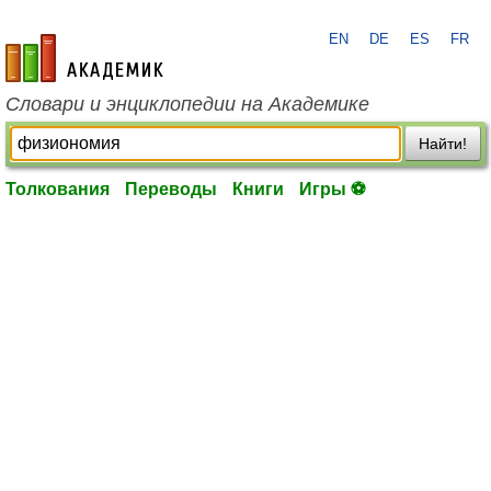
EN
DE
ES
FR
academic.ru
Словари и энциклопедии на Академике
Найти!
Толкования
Переводы
Книги
Игры ⚽