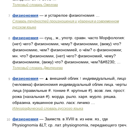
Толковый словарь Ожегова
физиономия
— и устарелое физиогномия …
7
Словарь трудностей произношения и ударения в современном
русском языке
физиономия
— сущ., ж., употр. сравн. часто Морфология:
8
(нет) чего? физиономии, чему? физиономии, (вижу) что?
физиономию, чем? физиономией, о чём? о физиономии;
мн. что? физиономии, (нет) чего? физиономий, чему?
физиономиям, (вижу) что? физиономии, чем?&#8230; …
Толковый словарь Дмитриева
физиономия
— ▲ внешний облик ↑ индивидуальный, лицо
9
(человека) физиономия индивидуальный облик лица. черты
лица (правильные #. тонкие #. крупные #). возв: лик. прост:
рожа (нахальная #). морда. рыло. харя. мурло. ряшка.
образина. кувшинное рыло. ласк: личико …
Идеографический словарь русского языка
физиономия
— Заимств. в XVIII в. из нем. яз., где
10
Physiognomia &LT; ср. лат. physiognomia, передающего греч.