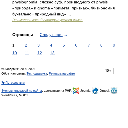
physiognōmia, сложно суф. производного от physis
«природа» и gnōma «примета, признак». Физиономия
буквально «природный вид» …
Этимологический словарь русского языка
Страницы
Следующая
→
1
2
3
4
5
6
7
8
9
10
11
12
13
© Академик, 2000-2026
18+
Обратная связь:
Техподдержка
,
Реклама на сайте
👣 Путешествия
Экспорт словарей на сайты
, сделанные на PHP,
Joomla,
Drupal,
WordPress, MODx.