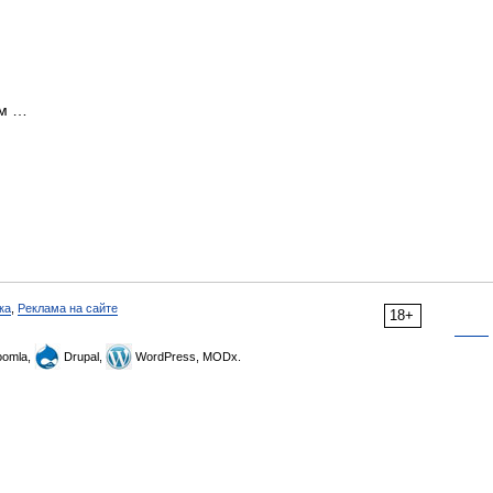
зм …
ка
,
Реклама на сайте
18+
omla,
Drupal,
WordPress, MODx.