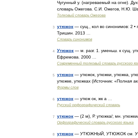
Чугунный у. (нагреваемый на огне). Ду
словарь Ожегова. С.И. Ожегов, Н.Ю. Ш
Толковый словарь Ожегова
утюжок
— сущ., кол во синонимов: 2 • 
3
Тришин. 2013 …
Словарь синонимов
Утюжок
— м. разг. 1. уменьш. к сущ. у
4
Ефремова. 2000 …
Современный толковый словарь русского я
утюжок
— утюжок, утюжки, утюжка, утю
5
утюжке, утюжках (Источник: «Полная а
Формы слов
утюжок
— утюж ок, жк а …
6
Русский орфографический словарь
утюжок
— (2 м), Р. утюжка/; мн. утюжки
7
Орфографический словарь русского языка
утюжок
— УТЮЖНЫЙ, УТЮЖОК см. У
8