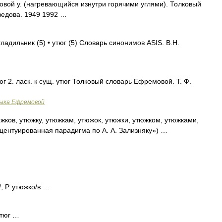
ховой у. (нагревающийся изнутри горячими углями). Толковый
ведова. 1949 1992 …
гладильник (5) • утюг (5) Словарь синонимов ASIS. В.Н.
тюг 2. ласк. к сущ. утюг Толковый словарь Ефремовой. Т. Ф.
зыка Ефремовой
жков, утюжку, утюжкам, утюжок, утюжки, утюжком, утюжками,
кцентуированная парадигма по А. А. Зализняку») …
/, Р. утюжко/в …
тюг …