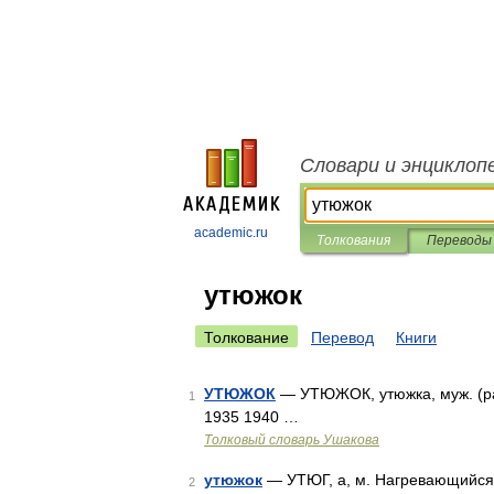
Словари и энциклоп
academic.ru
Толкования
Переводы
утюжок
Толкование
Перевод
Книги
УТЮЖОК
— УТЮЖОК, утюжка, муж. (разг
1
1935 1940 …
Толковый словарь Ушакова
утюжок
— УТЮГ, а, м. Нагревающийся 
2