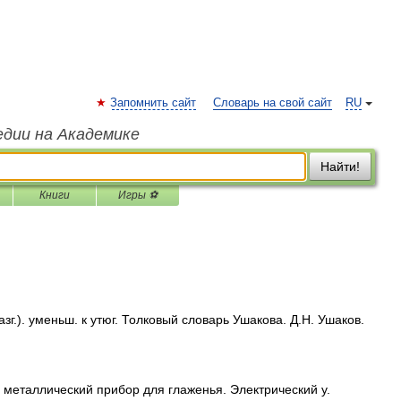
Запомнить сайт
Словарь на свой сайт
RU
едии на Академике
Найти!
Книги
Игры ⚽
.). уменьш. к утюг. Толковый словарь Ушакова. Д.Н. Ушаков.
металлический прибор для глаженья. Электрический у.