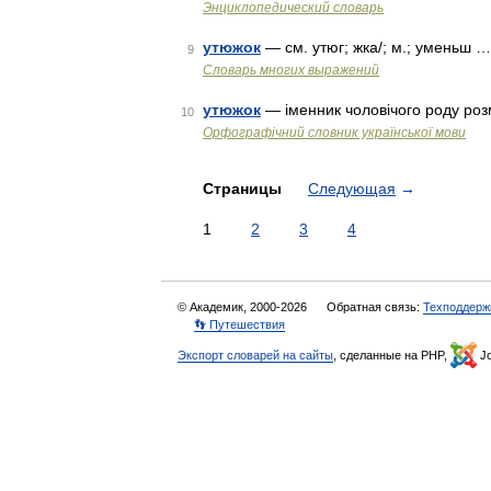
Энциклопедический словарь
утюжок
— см. утюг; жка/; м.; уменьш …
9
Словарь многих выражений
утюжок
— іменник чоловічого роду ро
10
Орфографічний словник української мови
Страницы
Следующая
→
1
2
3
4
© Академик, 2000-2026
Обратная связь:
Техподдерж
👣 Путешествия
Экспорт словарей на сайты
, сделанные на PHP,
Jo