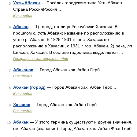
Усть-Абакан
— Посёлок городского типа Усть Абакан
5
Страна РоссияРоссия …
Википедия
Абакан
— 1) город, столица Республики Хакасия. В
6
прошлом с. Усть Абакан; название по расположению в
устье р. Абакан. В 1925 1931 гг. пос. Хакасск по
расположению в Хакасии, с 1931 г. гор. Абакан. 2) река, лп
Енисея; Хакасия. В составе гидронима выделяются …
Географическая энциклопедия
Абаканск
— Город Абакан хак. Ағбан Герб …
7
Википедия
Абакан (город)
— Город Абакан хак. Ағбан Герб …
8
Википедия
Хакасск
— Город Абакан хак. Ағбан Герб …
9
Википедия
Абакан
— У этого термина существуют и другие значения,
10
см. Абакан (значения). Город Абакан хак. Ағбан Флаг Герб
…