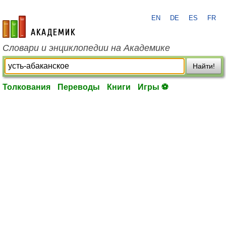
EN
DE
ES
FR
academic.ru
Словари и энциклопедии на Академике
Найти!
Толкования
Переводы
Книги
Игры ⚽