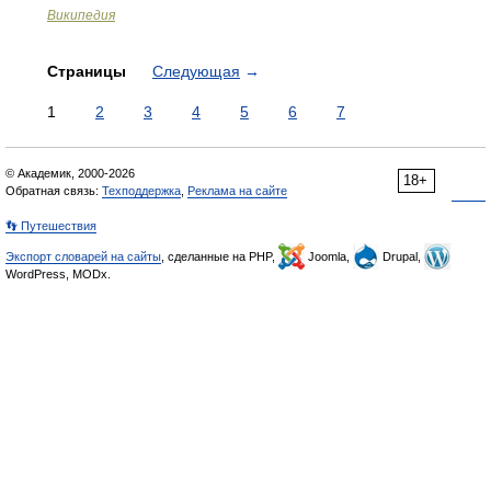
Википедия
Страницы
Следующая
→
1
2
3
4
5
6
7
© Академик, 2000-2026
18+
Обратная связь:
Техподдержка
,
Реклама на сайте
👣 Путешествия
Экспорт словарей на сайты
, сделанные на PHP,
Joomla,
Drupal,
WordPress, MODx.