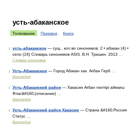
усть-абаканское
Толкование
Перевод
Книги
усть-абаканское
— сущ., кол во синонимов: 2 • абакан (4) •
1
село (24) Словарь синонимов ASIS. В.Н. Тришин. 2013 …
Словарь синонимов
Усть-Абаканское
— Город Абакан хак. Ағбан Герб …
2
Википедия
Усть-Абаканский район
— Хакасии Ағбан пилтірі аймағы
3
Флаг&#160;(описание) …
Википедия
Усть-Абаканский район Хакасии
— Страна &#160;Россия
4
Статус …
Википедия