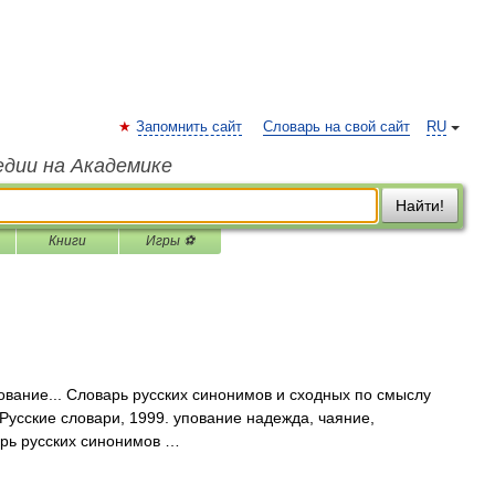
Запомнить сайт
Словарь на свой сайт
RU
едии на Академике
Найти!
Книги
Игры ⚽
вание... Словарь русских синонимов и сходных по смыслу
 Русские словари, 1999. упование надежда, чаяние,
арь русских синонимов …