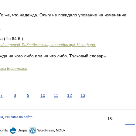
о же, что надежда. Ольгу не покидало упование на изменение
х
 (Пс.64:6 ) …
ый перевод. Библейская энциклопедия арх. Никифора.
жда на кого либо или на что либо. Толковый словарь
зыка Ефремовой
7
8
9
10
11
12
13
ка
,
Реклама на сайте
18+
omla,
Drupal,
WordPress, MODx.