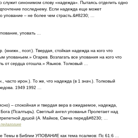
 служит синонимом слову «надежда». Пытаясь отделить одно
редпочтение последнему. Если надежда еще может
то упование – не более чем страсть.&#8230; …
упование, уповать …
(книжн., поэт.). Твердая, стойкая надежда на кого что
м упованьем.» Огарев. Возлагать все упования на кого что
ль от сердца отошла.» Языков. Толковый …
 часто ирон.). То же, что надежда (в 1 знач.). Толковый
ведова. 1949 1992 …
сно) – спокойная и твердая вера в ожидаемое, надежда,
 Бога (Псалтырь). Светлый ангел упованья Пролетает над
трепетной душой (А. Майков, Свеча перед&#8230; …
 педагогике
е Темы в Библии УПОВАНИЕ как тема псалмов: Пс 61:6 …