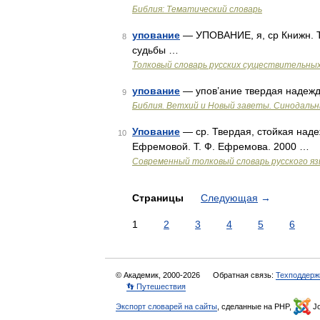
Библия: Тематический словарь
упование
— УПОВАНИЕ, я, ср Книжн. Т
8
судьбы …
Толковый словарь русских существительны
упование
— упов’ание твердая надежда
9
Библия. Ветхий и Новый заветы. Синодальн
Упование
— ср. Твердая, стойкая наде
10
Ефремовой. Т. Ф. Ефремова. 2000 …
Современный толковый словарь русского я
Страницы
Следующая
→
1
2
3
4
5
6
© Академик, 2000-2026
Обратная связь:
Техподдерж
👣 Путешествия
Экспорт словарей на сайты
, сделанные на PHP,
Jo