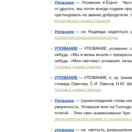
Упование
— Упование ♦ Espoir Часто
2
от другого, мы почти всегда отдаем п
претендовать на звание добродетели, 
Философский словарь Спонвиля
Упование
— см. Надежда, надеяться, 
3
Библейская энциклопедия Брокгауза
УПОВАНИЕ
— УПОВАНИЕ, упования, ср. 
4
нибудь. «Мы в жизнь вошли с прекрасны
нибудь. «Мои светлеют упования, печа
Толковый словарь Ушакова
УПОВАНИЕ
— УПОВАНИЕ, я, ср. (книжн.,
5
словарь Ожегова. С.И. Ожегов, Н.Ю. Ш
Толковый словарь Ожегова
Упование
— (происхождение слова нея
6
уверенность. Упование мое на Господа
толпой… Этих свеч знаменованье Чую 
Энциклопедический словарь по психологии и
упование
— см. святость, размышлени
7