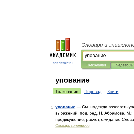
Словари и энциклоп
academic.ru
Толкования
Переводы
упование
Толкование
Перевод
Книги
упование
— См. надежда возлагать упо
1
выражений. под. ред. Н. Абрамова, М.:
предвкушение, расчет, ожидание Слов
Словарь синонимов