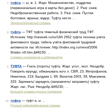
туфта
— ы; ж. 1. Жарг. Мошенничество, подделка
7
(первоначально игра в карты без денег). 2. Разг. сниж.
Недоброкачественная работа. 3. Разг. сниж. Пустая
болтовня, вранье, вздор. Туфту нести …
Энциклопедический словарь
туфта
— ТФТ туфта тяжелый физический труд ТФТ
8
Источник: http://newvek.ru/sv/184 2952 туфта техника учёта
фиктивного труда; табель учёта фиктивной трудовой
активности лаг. Источник: http://index.org.ru/nevol/2006
9/sidor n9.htm;&#8230; …
Словарь сокращений и аббревиатур
ТУФТА
— Гнать (пороть) туфту. Жарг. угол., мол. Неодобр.
9
Говорить ерунду; обманывать кого л. СВЯ, 23; Митрофанов,
Никитина, 219; Балдаев 1, 89; Вахитов 2003, 39; Максимов,
333. Заряжать/ зарядить (заправлять/ заправить) туфту.
Жарг. лаг., Разг. Неодобр.&#8230; …
Большой словарь русских поговорок
туфта
— туфт а, ы …
10
Русский орфографический словарь