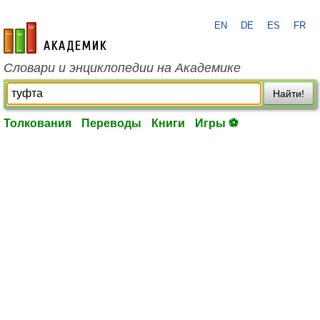
EN
DE
ES
FR
academic.ru
Словари и энциклопедии на Академике
Найти!
Толкования
Переводы
Книги
Игры ⚽