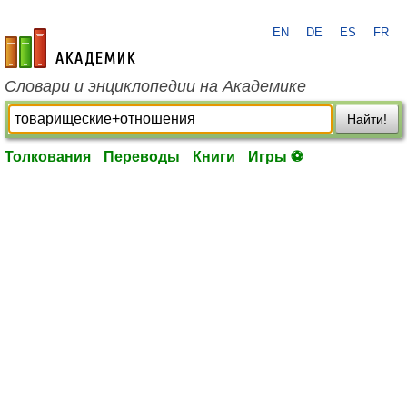
EN
DE
ES
FR
academic.ru
Словари и энциклопедии на Академике
Найти!
Толкования
Переводы
Книги
Игры ⚽