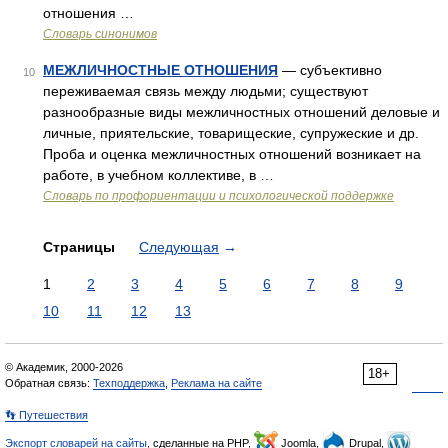
отношения …
Словарь синонимов
МЕЖЛИЧНОСТНЫЕ ОТНОШЕНИЯ
— субъективно
10
переживаемая связь между людьми; существуют
разнообразные виды межличностных отношений деловые и
личные, приятельские, товарищеские, супружеские и др.
Проба и оценка межличностных отношений возникает на
работе, в учебном коллективе, в …
Словарь по профориентации и психологической поддержке
Страницы
Следующая
→
1
2
3
4
5
6
7
8
9
10
11
12
13
© Академик, 2000-2026
18+
Обратная связь:
Техподдержка
,
Реклама на сайте
👣 Путешествия
Экспорт словарей на сайты
, сделанные на PHP,
Joomla,
Drupal,