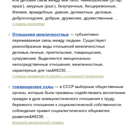
или деловая связь между кем либо. Амикошонские (устар.
яразг.), амурные (разг.), безупречные, бесцеремонные,
близкие, враждебные, давние, деликатные, деловые,
добрососедские, добрые, дружеские, дружественные …
Словарь эпитетов
Отношения межличностные
— субъективно
4
переживаемая связь между людьми. Существуют
разнообразные виды отношений межличностных
деловые,личные, приятельские, товарищеские,
супружеские. Выделяются эмоционально
непосредственные отношения, межличностные,
характерные для так&#8230; …
Словарь терминов по общей и социальной педагогике
товарищеские суды
— в СССР выборные общественные
5
органы, которые были призваны содействовать воспитанию
граждан в духе коммунистического отношения к труду,
бережного отношения к социалистической собственности,
соблюдения правил социалистического общежития,
развития&#8230; …
Большой юридический словарь