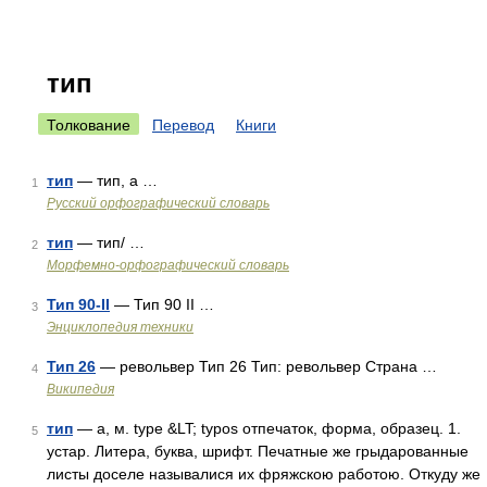
тип
Толкование
Перевод
Книги
тип
— тип, а …
1
Русский орфографический словарь
тип
— тип/ …
2
Морфемно-орфографический словарь
Тип 90-II
— Тип 90 II …
3
Энциклопедия техники
Тип 26
— револьвер Тип 26 Тип: револьвер Страна …
4
Википедия
тип
— а, м. type &LT; typos отпечаток, форма, образец. 1.
5
устар. Литера, буква, шрифт. Печатные же грыдарованные
листы доселе называлися их фряжскою работою. Откуду же