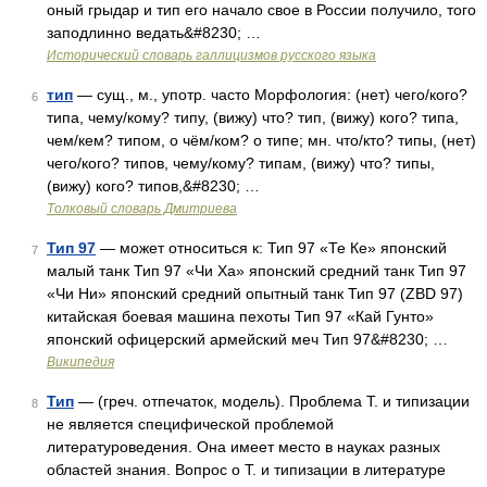
оный грыдар и тип его начало свое в России получило, того
заподлинно ведать&#8230; …
Исторический словарь галлицизмов русского языка
тип
— сущ., м., употр. часто Морфология: (нет) чего/кого?
6
типа, чему/кому? типу, (вижу) что? тип, (вижу) кого? типа,
чем/кем? типом, о чём/ком? о типе; мн. что/кто? типы, (нет)
чего/кого? типов, чему/кому? типам, (вижу) что? типы,
(вижу) кого? типов,&#8230; …
Толковый словарь Дмитриева
Тип 97
— может относиться к: Тип 97 «Те Ке» японский
7
малый танк Тип 97 «Чи Ха» японский средний танк Тип 97
«Чи Ни» японский средний опытный танк Тип 97 (ZBD 97)
китайская боевая машина пехоты Тип 97 «Кай Гунто»
японский офицерский армейский меч Тип 97&#8230; …
Википедия
Тип
— (греч. отпечаток, модель). Проблема Т. и типизации
8
не является специфической проблемой
литературоведения. Она имеет место в науках разных
областей знания. Вопрос о Т. и типизации в литературе