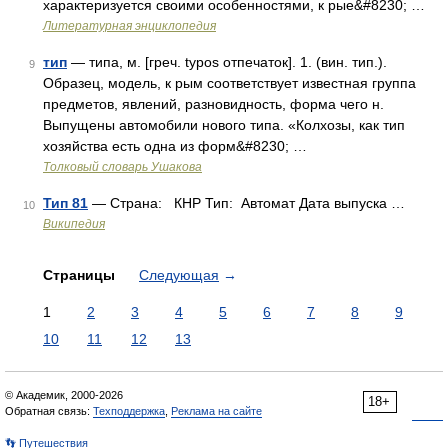
характеризуется своими особенностями, к рые&#8230; …
Литературная энциклопедия
тип
— типа, м. [греч. typos отпечаток]. 1. (вин. тип.).
9
Образец, модель, к рым соответствует известная группа
предметов, явлений, разновидность, форма чего н.
Выпущены автомобили нового типа. «Колхозы, как тип
хозяйства есть одна из форм&#8230; …
Толковый словарь Ушакова
Тип 81
— Страна: КНР Тип: Автомат Дата выпуска …
10
Википедия
Страницы
Следующая
→
1
2
3
4
5
6
7
8
9
10
11
12
13
© Академик, 2000-2026
18+
Обратная связь:
Техподдержка
,
Реклама на сайте
👣 Путешествия