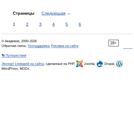
Страницы
Следующая
→
1
2
3
4
5
6
© Академик, 2000-2026
18+
Обратная связь:
Техподдержка
,
Реклама на сайте
👣 Путешествия
Экспорт словарей на сайты
, сделанные на PHP,
Joomla,
Drupal,
WordPress, MODx.