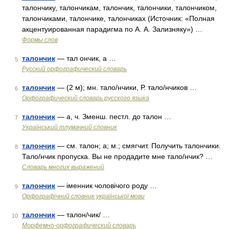
талончику, талончикам, талончик, талончики, талончиком,
талончиками, талончике, талончиках (Источник: «Полная
акцентуированная парадигма по А. А. Зализняку») …
Формы слов
талончик
— тал ончик, а …
5
Русский орфографический словарь
талончик
— (2 м); мн. тало/нчики, Р. тало/нчиков …
6
Орфографический словарь русского языка
талончик
— а, ч. Зменш. пестл. до талон …
7
Український тлумачний словник
талончик
— см. талон; а; м.; смягчит. Получить талончики.
8
Тало/нчик пропуска. Вы не продадите мне тало/нчик? …
Словарь многих выражений
талончик
— іменник чоловічого роду …
9
Орфографічний словник української мови
талончик
— талон/чик/ …
10
Морфемно-орфографический словарь