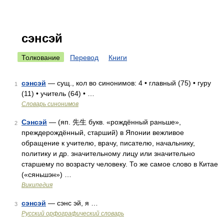
сэнсэй
Толкование
Перевод
Книги
сэнсэй
— сущ., кол во синонимов: 4 • главный (75) • гуру
1
(11) • учитель (64) • …
Словарь синонимов
Сэнсэй
— (яп. 先生 букв. «рождённый раньше»,
2
преждерождённый, старший) в Японии вежливое
обращение к учителю, врачу, писателю, начальнику,
политику и др. значительному лицу или значительно
старшему по возрасту человеку. То же самое слово в Китае
(«сяньшэн») …
Википедия
сэнсэй
— сэнс эй, я …
3
Русский орфографический словарь