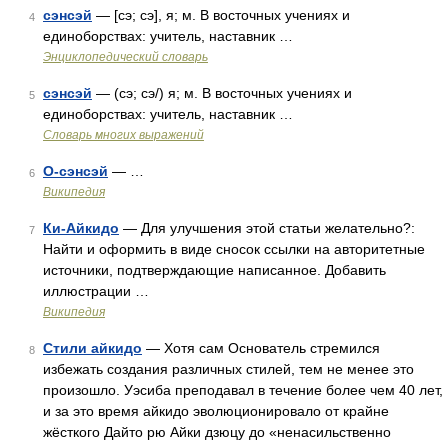
сэнсэй
— [сэ; сэ], я; м. В восточных учениях и
4
единоборствах: учитель, наставник …
Энциклопедический словарь
сэнсэй
— (сэ; сэ/) я; м. В восточных учениях и
5
единоборствах: учитель, наставник …
Словарь многих выражений
О-сэнсэй
— …
6
Википедия
Ки-Айкидо
— Для улучшения этой статьи желательно?:
7
Найти и оформить в виде сносок ссылки на авторитетные
источники, подтверждающие написанное. Добавить
иллюстрации …
Википедия
Стили айкидо
— Хотя сам Основатель стремился
8
избежать создания различных стилей, тем не менее это
произошло. Уэсиба преподавал в течение более чем 40 лет,
и за это время айкидо эволюционировало от крайне
жёсткого Дайто рю Айки дзюцу до «ненасильственно