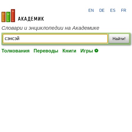
EN
DE
ES
FR
academic.ru
Словари и энциклопедии на Академике
Найти!
Толкования
Переводы
Книги
Игры ⚽