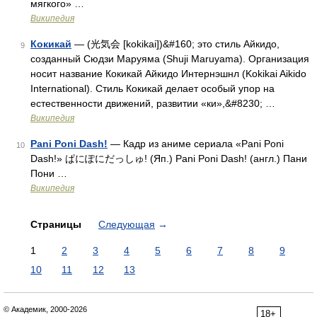
мягкого» …
Википедия
Кокикай
— (光気会 [kokikai])&#160; это стиль Айкидо,
9
созданный Сюдзи Маруяма (Shuji Maruyama). Организация
носит название Кокикай Айкидо Интернэшнл (Kokikai Aikido
International). Стиль Кокикай делает особый упор на
естественности движений, развитии «ки»,&#8230; …
Википедия
Pani Poni Dash!
— Кадр из аниме сериала «Pani Poni
10
Dash!» ぱにぽにだっしゅ! (Яп.) Pani Poni Dash! (англ.) Пани
Пони …
Википедия
Страницы
Следующая
→
1
2
3
4
5
6
7
8
9
10
11
12
13
© Академик, 2000-2026
18+