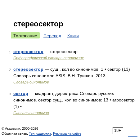
стереосектор
Толкование
Перевод
Книги
стереосектор
— стереосектор …
1
Орфографический словарь-справочник
стереосектор
— сущ., кол во синонимов: 1 • сектор (13)
2
Словарь синонимов ASIS. В.Н. Тришин. 2013 …
Словарь синонимов
сектор
— квадрант, директриса Словарь русских
3
синонимов. сектор сущ., кол во синонимов: 13 • агросектор
(1) • …
Словарь синонимов
© Академик, 2000-2026
18+
Обратная связь:
Техподдержка
,
Реклама на сайте