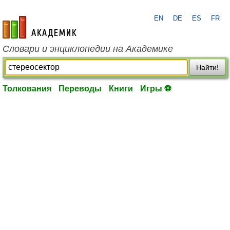
EN
DE
ES
FR
academic.ru
Словари и энциклопедии на Академике
Найти!
Толкования
Переводы
Книги
Игры ⚽