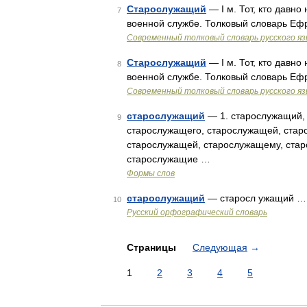
Старослужащий
— I м. Тот, кто давно
7
военной службе. Толковый словарь Еф
Современный толковый словарь русского я
Старослужащий
— I м. Тот, кто давно
8
военной службе. Толковый словарь Еф
Современный толковый словарь русского я
старослужащий
— 1. старослужащий,
9
старослужащего, старослужащей, стар
старослужащей, старослужащему, ста
старослужащие …
Формы слов
старослужащий
— старосл ужащий …
10
Русский орфографический словарь
Страницы
Следующая
→
1
2
3
4
5