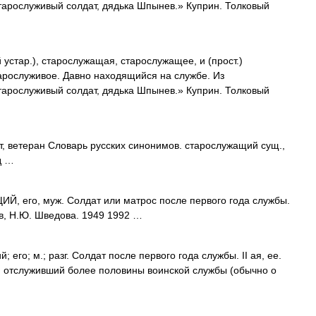
тарослуживый солдат, дядька Шпынев.» Куприн. Толковый
стар.), старослужащая, старослужащее, и (прост.)
ослуживое. Давно находящийся на службе. Из
тарослуживый солдат, дядька Шпынев.» Куприн. Толковый
т, ветеран Словарь русских синонимов. старослужащий сущ.,
д …
 его, муж. Солдат или матрос после первого года службы.
в, Н.Ю. Шведова. 1949 1992 …
 его; м.; разг. Солдат после первого года службы. II ая, ее.
: отслуживший более половины воинской службы (обычно о