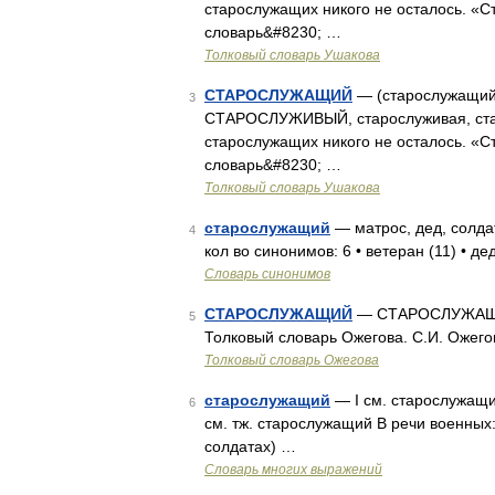
старослужащих никого не осталось. «С
словарь&#8230; …
Толковый словарь Ушакова
СТАРОСЛУЖАЩИЙ
— (старослужащий у
3
СТАРОСЛУЖИВЫЙ, старослуживая, стар
старослужащих никого не осталось. «С
словарь&#8230; …
Толковый словарь Ушакова
старослужащий
— матрос, дед, солда
4
кол во синонимов: 6 • ветеран (11) • де
Словарь синонимов
СТАРОСЛУЖАЩИЙ
— СТАРОСЛУЖАЩИЙ,
5
Толковый словарь Ожегова. С.И. Ожего
Толковый словарь Ожегова
старослужащий
— I см. старослужащий;
6
см. тж. старослужащий В речи военных
солдатах) …
Словарь многих выражений