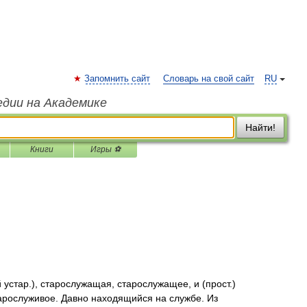
Запомнить сайт
Словарь на свой сайт
RU
едии на Академике
Найти!
Книги
Игры ⚽
стар.), старослужащая, старослужащее, и (прост.)
ослуживое. Давно находящийся на службе. Из