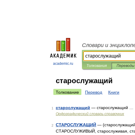
Словари и энциклоп
academic.ru
Толкования
Переводы
старослужащий
Толкование
Перевод
Книги
старослужащий
— старослужащий …
1
Орфографический словарь-справочник
СТАРОСЛУЖАЩИЙ
— (старослужащий у
2
СТАРОСЛУЖИВЫЙ, старослуживая, стар