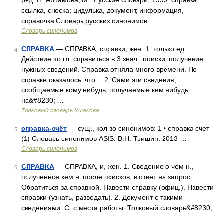
ред. Н. Абрамова, М.: Русские словари, 1999. справка
ссылка, сноска; цидулька, документ, информация,
справочка Словарь русских синонимов …
Словарь синонимов
СПРАВКА
— СПРАВКА, справки, жен. 1. только ед.
4
Действие по гл. справиться в 3 знач., поиски, получение
нужных сведений. Справка отняла много времени. По
справке оказалось, что… 2. Сами эти сведения,
сообщаемые кому нибудь, получаемые кем нибудь
на&#8230; …
Толковый словарь Ушакова
справка-счёт
— сущ., кол во синонимов: 1 • справка счет
5
(1) Словарь синонимов ASIS. В.Н. Тришин. 2013 …
Словарь синонимов
СПРАВКА
— СПРАВКА, и, жен. 1. Сведение о чём н.,
6
полученное кем н. после поисков, в ответ на запрос.
Обратиться за справкой. Навести справку (офиц.). Навести
справки (узнать, разведать). 2. Документ с такими
сведениями. С. с места работы. Толковый словарь&#8230;
…