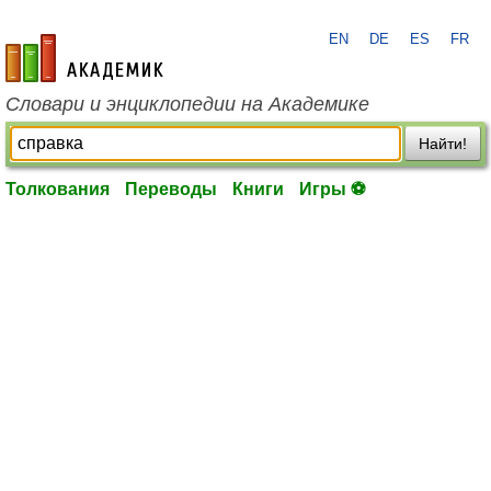
EN
DE
ES
FR
academic.ru
Словари и энциклопедии на Академике
Найти!
Толкования
Переводы
Книги
Игры ⚽