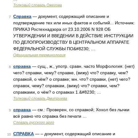
Толковый словарь Ожегова
Справка
— документ, содержащий описание и
7
подтверждение тех или иных фактов и событий... Источник:
ПРИКАЗ Ростехнадзора от 23.10.2006 N 928 ОБ
УТВЕРЖДЕНИИ И ВВЕДЕНИИ В ДЕЙСТВИЕ ИНСТРУКЦИИ
ПО ДЕЛОПРОИЗВОДСТВУ В ЦЕНТРАЛЬНОМ АППАРАТЕ
ФЕДЕРАЛЬНОЙ СЛУЖБЫ ПО&#8230; …
Официальная терминология
справка
— сущ., ж., употр. сравн. часто Морфология: (нет)
8
чего? справки, чему? справке, (вижу) что? справку, чем?
справкой, о чём? о справке; мн. что? справки, (нет) чего?
справок, чему? справкам, (вижу) что? справки, чем?
справками, о чём? о справках 1.&#8230; …
Толковый словарь Дмитриева
справка
— см.: Проверен, со справкой; Хохол без лычки
9
всё равно что справка без печати …
Словарь русского арго
СПРАВКА
— – документ, содержащий описание и
10