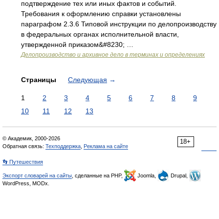
подтверждение тех или иных фактов и событий.
Требования к оформлению справки установлены
параграфом 2.3.6 Типовой инструкции по делопроизводству
в федеральных органах исполнительной власти,
утвержденной приказом&#8230; …
Делопроизводство и архивное дело в терминах и определениях
Страницы
Следующая
→
1
2
3
4
5
6
7
8
9
10
11
12
13
© Академик, 2000-2026
18+
Обратная связь:
Техподдержка
,
Реклама на сайте
👣 Путешествия
Экспорт словарей на сайты
, сделанные на PHP,
Joomla,
Drupal,
WordPress, MODx.