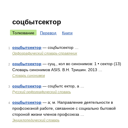
соцбытсектор
Толкование
Перевод
Книги
соцбытсектор
— соцбытсектор …
1
Орфографический словарь-справочник
соцбытсектор
— сущ., кол во синонимов: 1 • сектор (13)
2
Словарь синонимов ASIS. В.Н. Тришин. 2013 …
Словарь синонимов
соцбытсектор
— соцбытс ектор, а …
3
Русский орфографический словарь
соцбытсектор
— а; м. Направление деятельности в
4
профсоюзной работе, связанное с социально бытовой
стороной жизни членов профсоюза …
Энциклопедический словарь