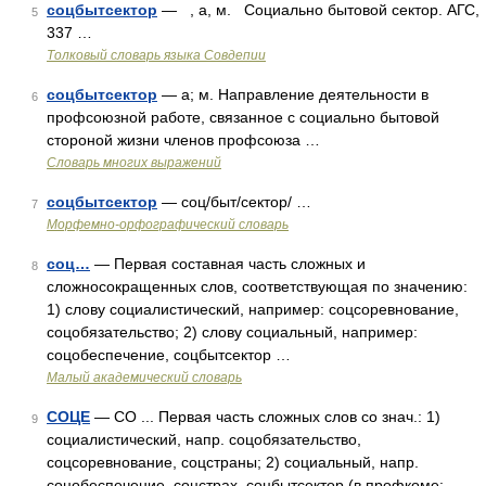
соцбытсектор
— , а, м. Социально бытовой сектор. АГС,
5
337 …
Толковый словарь языка Совдепии
соцбытсектор
— а; м. Направление деятельности в
6
профсоюзной работе, связанное с социально бытовой
стороной жизни членов профсоюза …
Словарь многих выражений
соцбытсектор
— соц/быт/сектор/ …
7
Морфемно-орфографический словарь
соц…
— Первая составная часть сложных и
8
сложносокращенных слов, соответствующая по значению:
1) слову социалистический, например: соцсоревнование,
соцобязательство; 2) слову социальный, например:
соцобеспечение, соцбытсектор …
Малый академический словарь
СОЦЕ
— СО ... Первая часть сложных слов со знач.: 1)
9
социалистический, напр. соцобязательство,
соцсоревнование, соцстраны; 2) социальный, напр.
соцобеспечение, соцстрах, соцбытсектор (в профкоме: