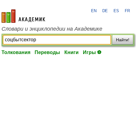
EN
DE
ES
FR
academic.ru
Словари и энциклопедии на Академике
Найти!
Толкования
Переводы
Книги
Игры ⚽