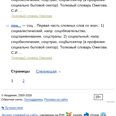
социально бытовой сектор). Толковый словарь Ожегова.
С.И …
Толковый словарь Ожегова
соц...
— соц... Первая часть сложных слов со знач.: 1)
10
социалистический, напр. соцобязательство,
соцсоревнование, соцстраны; 2) социальный, напр.
соцобеспечение, соцстрах, соцбытсектор (в профкоме:
социально бытовой сектор). Толковый словарь Ожегова.
С.И …
Толковый словарь Ожегова
Страницы
Следующая
→
1
2
© Академик, 2000-2026
18+
Обратная связь:
Техподдержка
,
Реклама на сайте
👣 Путешествия
Экспорт словарей на сайты
, сделанные на PHP,
Joomla,
Drupal,