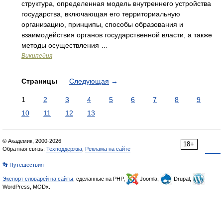
структура, определенная модель внутреннего устройства
государства, включающая его территориальную
организацию, принципы, способы образования и
взаимодействия органов государственной власти, а также
методы осуществления …
Википедия
Страницы
Следующая
→
1
2
3
4
5
6
7
8
9
10
11
12
13
© Академик, 2000-2026
18+
Обратная связь:
Техподдержка
,
Реклама на сайте
👣 Путешествия
Экспорт словарей на сайты
, сделанные на PHP,
Joomla,
Drupal,
WordPress, MODx.