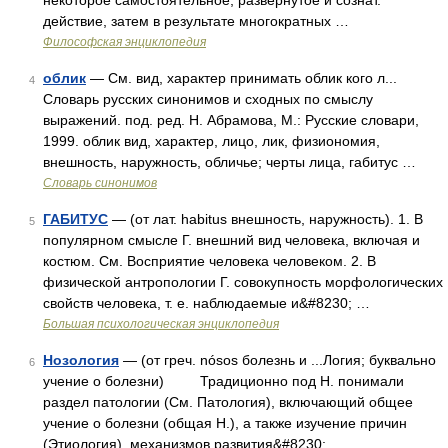
некоторое самостоятельное, развёрнутое и сознат.
действие, затем в результате многократных …
Философская энциклопедия
облик
— См. вид, характер принимать облик кого л...
4
Словарь русских синонимов и сходных по смыслу
выражений. под. ред. Н. Абрамова, М.: Русские словари,
1999. облик вид, характер, лицо, лик, физиономия,
внешность, наружность, обличье; черты лица, габитус …
Словарь синонимов
ГАБИТУС
— (от лат. habitus внешность, наружность). 1. В
5
популярном смысле Г. внешний вид человека, включая и
костюм. См. Восприятие человека человеком. 2. В
физической антропологии Г. совокупность морфологических
свойств человека, т. е. наблюдаемые и&#8230; …
Большая психологическая энциклопедия
Нозология
— (от греч. nósos болезнь и ...Логия; буквально
6
учение о болезни) Традиционно под Н. понимали
раздел патологии (См. Патология), включающий общее
учение о болезни (общая Н.), а также изучение причин
(Этиология), механизмов развития&#8230; …