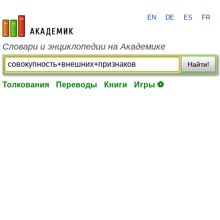
EN
DE
ES
FR
academic.ru
Словари и энциклопедии на Академике
Найти!
Толкования
Переводы
Книги
Игры ⚽