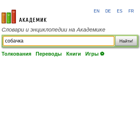
EN
DE
ES
FR
academic.ru
Словари и энциклопедии на Академике
Найти!
Толкования
Переводы
Книги
Игры ⚽