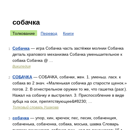
собачка
Толкование
Перевод
Книги
Собачка
— игра Собачка часть застёжки молнии Собачка
1
деталь храпового механизма Собачка уменьшительное к
собака Собачка @ …
Википедия
СОБАЧКА
— СОБАЧКА, собачки, жен. 1. уменьш. ласк. к
2
собака во 2 знач. «Маленькая собачка до старости щенок.»
погов. 2. В огнестрельном оружии то же, что гашетка (разг.).
Нажал на собачку и выстрелил. 3. Приспособление в виде
зубца на оси, препятствующее&#8230; …
Толковый словарь Ушакова
собачка
— упор, хин, крючок; пес, песик, собаченция,
3
собаченька, собачонка, собака, моська, шавка Словарь