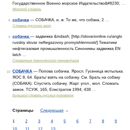
Государственное Военно морское Издательство&#8230; …
Морской словарь
собачка
— СОБАЧКА, и, ж. То же, что собака, 2 …
8
Словарь русского арго
собачка
— задвижка &mdash; [http://slovarionline.ru/anglo
9
russkiy slovar neftegazovoy promyishlennosti/] Тематики
нефтегазовая промышленность Синонимы задвижка EN
latch …
Справочник технического переводчика
СОБАЧКА
— Попова собачка. Яросл. Гусеница мотылька.
10
ЯОС 8, 64. Брать/ взять на собачку. См. Брать на собаку
(СОБАКА). Спустить собачку. Жарг. угол., мол. Сломать
замок. ТСУЖ, 165; Елистратов 1994, 438 …
Большой словарь русских поговорок
Страницы
Следующая
→
1
2
3
4
5
6
7
8
9
10
11
12
13