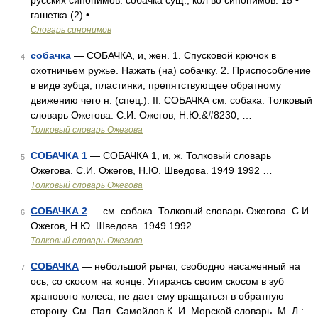
русских синонимов. собачка сущ., кол во синонимов: 15 •
гашетка (2) • …
Словарь синонимов
собачка
— СОБАЧКА, и, жен. 1. Спусковой крючок в
4
охотничьем ружье. Нажать (на) собачку. 2. Приспособление
в виде зубца, пластинки, препятствующее обратному
движению чего н. (спец.). II. СОБАЧКА см. собака. Толковый
словарь Ожегова. С.И. Ожегов, Н.Ю.&#8230; …
Толковый словарь Ожегова
СОБАЧКА 1
— СОБАЧКА 1, и, ж. Толковый словарь
5
Ожегова. С.И. Ожегов, Н.Ю. Шведова. 1949 1992 …
Толковый словарь Ожегова
СОБАЧКА 2
— см. собака. Толковый словарь Ожегова. С.И.
6
Ожегов, Н.Ю. Шведова. 1949 1992 …
Толковый словарь Ожегова
СОБАЧКА
— небольшой рычаг, свободно насаженный на
7
ось, со скосом на конце. Упираясь своим скосом в зуб
храпового колеса, не дает ему вращаться в обратную
сторону. См. Пал. Самойлов К. И. Морской словарь. М. Л.: