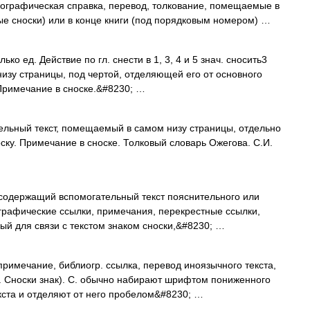
иографическая справка, перевод, толкование, помещаемые в
ые сноски) или в конце книги (под порядковым номером) …
ко ед. Действие по гл. снести в 1, 3, 4 и 5 знач. сносить3
внизу страницы, под чертой, отделяющей его от основного
 Примечание в сноске.&#8230; …
льный текст, помещаемый в самом низу страницы, отдельно
ску. Примечание в сноске. Толковый словарь Ожегова. С.И.
содержащий вспомогательный текст пояснительного или
графические ссылки, примечания, перекрестные ссылки,
й для связи с текстом знаком сноски,&#8230; …
имечание, библиогр. ссылка, перевод иноязычного текста,
см. Сноски знак). С. обычно набирают шрифтом пониженного
кста и отделяют от него пробелом&#8230; …