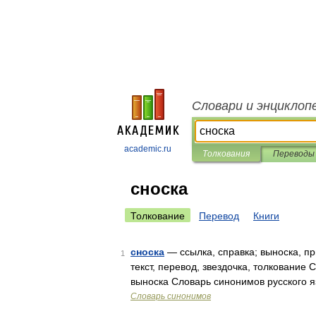
Словари и энциклоп
academic.ru
Толкования
Переводы
сноска
Толкование
Перевод
Книги
сноска
— ссылка, справка; выноска, п
1
текст, перевод, звездочка, толкование
выноска Словарь синонимов русского я
Словарь синонимов