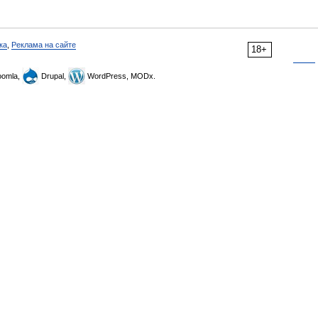
ка
,
Реклама на сайте
18+
omla,
Drupal,
WordPress, MODx.