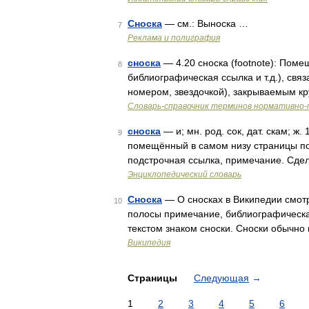
Сноска
— см.: Выноска …
7
Реклама и полиграфия
сноска
— 4.20 сноска (footnote): Поме
8
библиографическая ссылка и т.д.), св
номером, звездочкой), закрываемым к
Словарь-справочник терминов нормативно-
сноска
— и; мн. род. сок, дат. скам; ж. 
9
помещённый в самом низу страницы по
подстрочная ссылка, примечание. Сдел
Энциклопедический словарь
Сноска
— О сносках в Википедии смот
10
полосы примечание, библиографическая
текстом знаком сноски. Сноски обычн
Википедия
Страницы
Следующая
→
1
2
3
4
5
6