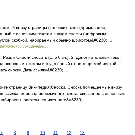
щаемый внизу страницы (колонки) текст (примечание,
язанный с основным текстом знаком сноски (цифровым
руглой скобкой, набираемый обычно шрифтом&#8230; …
технической документации
1. Разг. к Снести сносить (1, 5 6 зн.). 2. Дополнительный текст,
д основным текстом и отделённый от него прямой чертой;
ать сноску. Дать ссылку&#8230; …
рите страницу Википедия:Сноски. Сноска помещаемые внизу
 ссылка, перевод иноязычного текста, связанное с основным
о набирают шрифтом пониженного&#8230; …
7
8
9
10
11
12
13