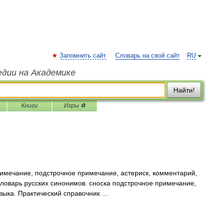
Запомнить сайт
Словарь на свой сайт
RU
едии на Академике
Найти!
Книги
Игры ⚽
римечание, подстрочное примечание, астериск, комментарий,
 Словарь русских синонимов. сноска подстрочное примечание,
зыка. Практический справочник …