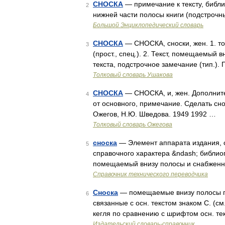
СНОСКА
— примечание к тексту, библ
2
нижней части полосы книги (подстрочн
Большой Энциклопедический словарь
СНОСКА
— СНОСКА, сноски, жен. 1. толь
3
(прост., спец.). 2. Текст, помещаемый 
текста, подстрочное замечание (тип.).
Толковый словарь Ушакова
СНОСКА
— СНОСКА, и, жен. Дополните
4
от основного, примечание. Сделать сно
Ожегов, Н.Ю. Шведова. 1949 1992 …
Толковый словарь Ожегова
сноска
— Элемент аппарата издания, 
5
справочного характера &ndash; библио
помещаемый внизу полосы и снабженны
Справочник технического переводчика
Сноска
— помещаемые внизу полосы пр
6
связанные с осн. текстом знаком С. (
кегля по сравнению с шрифтом осн. те
Издательский словарь-справочник