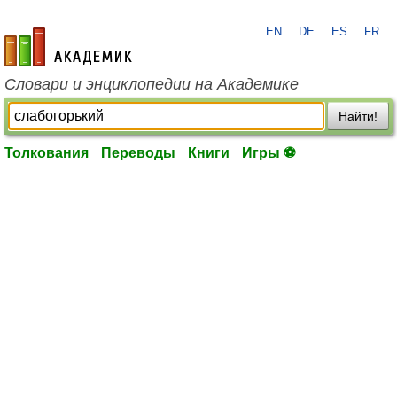
EN
DE
ES
FR
academic.ru
Словари и энциклопедии на Академике
Найти!
Толкования
Переводы
Книги
Игры ⚽