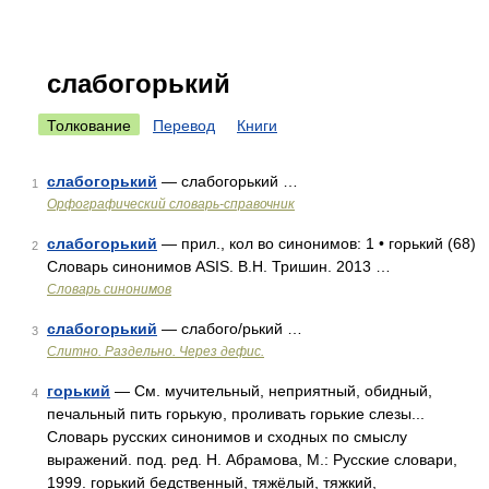
слабогорький
Толкование
Перевод
Книги
слабогорький
— слабогорький …
1
Орфографический словарь-справочник
слабогорький
— прил., кол во синонимов: 1 • горький (68)
2
Словарь синонимов ASIS. В.Н. Тришин. 2013 …
Словарь синонимов
слабогорький
— слабого/рький …
3
Слитно. Раздельно. Через дефис.
горький
— См. мучительный, неприятный, обидный,
4
печальный пить горькую, проливать горькие слезы...
Словарь русских синонимов и сходных по смыслу
выражений. под. ред. Н. Абрамова, М.: Русские словари,
1999. горький бедственный, тяжёлый, тяжкий,