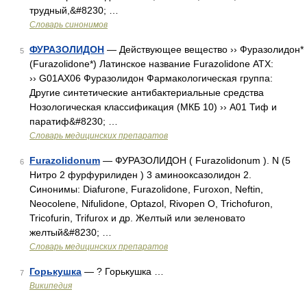
трудный,&#8230; …
Словарь синонимов
ФУРАЗОЛИДОН
— Действующее вещество ›› Фуразолидон*
5
(Furazolidone*) Латинское название Furazolidone АТХ:
›› G01AX06 Фуразолидон Фармакологическая группа:
Другие синтетические антибактериальные средства
Нозологическая классификация (МКБ 10) ›› A01 Тиф и
паратиф&#8230; …
Словарь медицинских препаратов
Furazolidonum
— ФУРАЗОЛИДОН ( Furazolidonum ). N (5
6
Нитро 2 фурфурилиден ) 3 аминооксазолидон 2.
Синонимы: Diafurone, Furazolidone, Furoxon, Neftin,
Neocolene, Nifulidone, Optazol, Rivopen O, Trichofuron,
Tricofurin, Trifurox и дp. Желтый или зеленовато
желтый&#8230; …
Словарь медицинских препаратов
Горькушка
— ? Горькушка …
7
Википедия