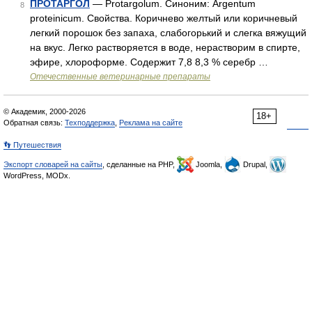
ПРОТАРГОЛ
— Protargolum. Синоним: Argentum
8
proteinicum. Свойства. Коричнево желтый или коричневый
легкий порошок без запаха, слабогорький и слегка вяжущий
на вкус. Легко растворяется в воде, нерастворим в спирте,
эфире, хлороформе. Содержит 7,8 8,3 % серебр …
Отечественные ветеринарные препараты
© Академик, 2000-2026
18+
Обратная связь:
Техподдержка
,
Реклама на сайте
👣 Путешествия
Экспорт словарей на сайты
, сделанные на PHP,
Joomla,
Drupal,
WordPress, MODx.