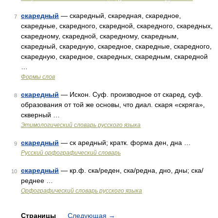
скаредный
— скаредный, скаредная, скаредное,
7
скаредные, скаредного, скаредной, скаредного, скаредных,
скаредному, скаредной, скаредному, скаредным,
скаредный, скаредную, скаредное, скаредные, скаредного,
скаредную, скаредное, скаредных, скаредным, скаредной
…
Формы слов
скаредный
— Искон. Суф. производное от скаред, суф.
8
образования от той же основы, что диал. скаря «скряга»,
скверный …
Этимологический словарь русского языка
скаредный
— ск аредный; кратк. форма ден, дна …
9
Русский орфографический словарь
скаредный
— кр.ф. ска/реден, ска/редна, дно, дны; ска/
10
реднее …
Орфографический словарь русского языка
Страницы
Следующая
→