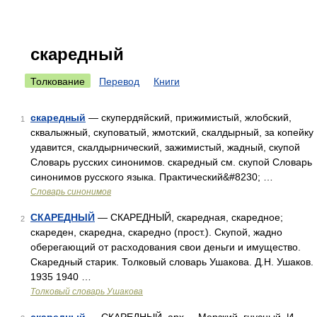
скаредный
Толкование
Перевод
Книги
скаредный
— скупердяйский, прижимистый, жлобский,
1
сквалыжный, скуповатый, жмотский, скалдырный, за копейку
удавится, скалдырнический, зажимистый, жадный, скупой
Словарь русских синонимов. скаредный см. скупой Словарь
синонимов русского языка. Практический&#8230; …
Словарь синонимов
СКАРЕДНЫЙ
— СКАРЕДНЫЙ, скаредная, скаредное;
2
скареден, скаредна, скаредно (прост.). Скупой, жадно
оберегающий от расходования свои деньги и имущество.
Скаредный старик. Толковый словарь Ушакова. Д.Н. Ушаков.
1935 1940 …
Толковый словарь Ушакова