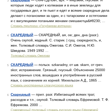
скаредный
— СКАРЕДНЫЙ, арх. – Мерзкий, гнусный. И
3
которые люди ходят к колмакам и в иные землицы для
государевых дел, и те пьют и едят и всякие скаредные дела
делают с поганскими за один, и с татарскими и остятскими
и с вагулецкими погаными женами смешаютца&#8230; …
Словарь трилогии «Государева вотчина»
СКАРЕДНЫЙ
— СКАРЕДНЫЙ, ая, ое; ден, дна (разг.).
4
Очень скупой, жадный. С. старик. | сущ. скаредность, и,
жен. Толковый словарь Ожегова. С.И. Ожегов, Н.Ю.
Шведова. 1949 1992 …
Толковый словарь Ожегова
СКАРЕДНЫЙ
— польск. szkaradny, от шв. skarn, от греч.
5
skor, испражнение. Грязный, гнусный. Объяснение 25000
иностранных слов, вошедших в употребление в русский
язык, с означением их корней. Михельсон А.Д., 1865 …
Словарь иностранных слов русского языка
Скаредный
— прил. разг. Избегающий всяких трат,
6
расходов и т.п.; скупой. Толковый словарь Ефремовой. Т. Ф.
Ефремова. 2000 …
Современный толковый словарь русского языка Ефремовой