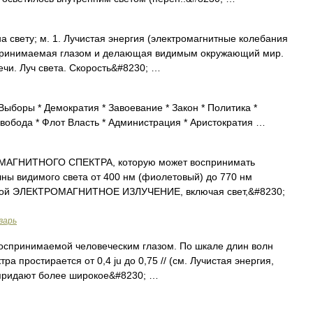
 на свету; м. 1. Лучистая энергия (электромагнитные колебания
спринимаемая глазом и делающая видимым окружающий мир.
вечи. Луч света. Скорость&#8230; …
Выборы * Демократия * Завоевание * Закон * Политика *
Свобода * Флот Власть * Администрация * Аристократия …
МАГНИТНОГО СПЕКТРА, которую может воспринимать
лны видимого света от 400 нм (фиолетовый) до 770 нм
оторой ЭЛЕКТРОМАГНИТНОЕ ИЗЛУЧЕНИЕ, включая свет,&#8230;
варь
воспринимаемой человеческим глазом. По шкале длин волн
ра простирается от 0,4 ju до 0,75 // (см. Лучистая энергия,
 придают более широкое&#8230; …