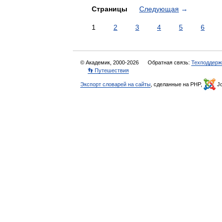
Страницы
Следующая
→
1
2
3
4
5
6
© Академик, 2000-2026
Обратная связь:
Техподдерж
👣 Путешествия
Экспорт словарей на сайты
, сделанные на PHP,
Jo