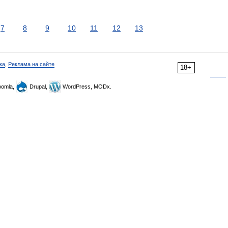
7
8
9
10
11
12
13
ка
,
Реклама на сайте
18+
omla,
Drupal,
WordPress, MODx.