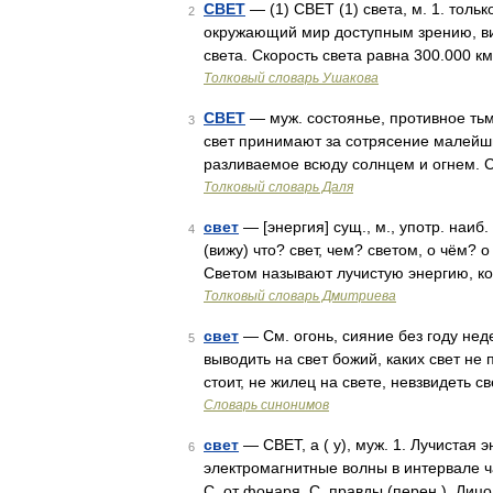
СВЕТ
— (1) СВЕТ (1) света, м. 1. тол
2
окружающий мир доступным зрению, в
света. Скорость света равна 300.000 к
Толковый словарь Ушакова
СВЕТ
— муж. состоянье, противное тьме
3
свет принимают за сотрясение малейши
разливаемое всюду солнцем и огнем. С
Толковый словарь Даля
свет
— [энергия] сущ., м., употр. наиб.
4
(вижу) что? свет, чем? светом, о чём? 
Светом называют лучистую энергию, к
Толковый словарь Дмитриева
свет
— См. огонь, сияние без году неде
5
выводить на свет божий, каких свет не 
стоит, не жилец на свете, невзвидеть с
Словарь синонимов
свет
— СВЕТ, а ( у), муж. 1. Лучиста
6
электромагнитные волны в интервале ч
С. от фонаря. С. правды (перен.). Лиц