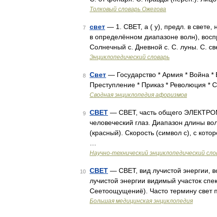
Толковый словарь Ожегова
свет
— 1. СВЕТ, а ( у), предл. в свете,
7
в определённом диапазоне волн), во
Солнечный с. Дневной с. С. луны. С. с
Энциклопедический словарь
Свет
— Государство * Армия * Война * 
8
Преступление * Приказ * Революция * 
Сводная энциклопедия афоризмов
СВЕТ
— СВЕТ, часть общего ЭЛЕКТРО
9
человеческий глаз. Диапазон длины во
(красный). Скорость (символ с), с к
…
Научно-технический энциклопедический сло
СВЕТ
— СВЕТ, вид лучистой энергии, 
10
лучистой энергии видимый участок спект
Сеетоощущениё). Часто термину свет
Большая медицинская энциклопедия