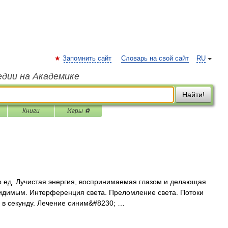
Запомнить сайт
Словарь на свой сайт
RU
едии на Академике
Найти!
Книги
Игры ⚽
ько ед. Лучистая энергия, воспринимаемая глазом и делающая
идимым. Интерференция света. Преломление света. Потоки
м в секунду. Лечение синим&#8230; …