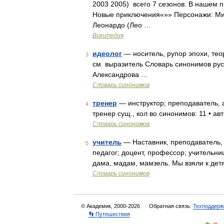
2003 2005) всего 7 сезонов. В нашем 
Новые приключения«»» Персонажи: Мик
Леонардо (Лео …
Википедия
идеолог
— носитель, рупор эпохи, тео
3
см. выразитель Словарь синонимов русск
Александрова …
Словарь синонимов
тренер
— инструктор; преподаватель, а
4
тренер сущ., кол во синонимов: 11 • ав
Словарь синонимов
учитель
— Наставник, преподаватель, 
5
педагог; доцент, профессор; учительни
дама, мадам, мамзель. Мы взяли к дет
Словарь синонимов
© Академик, 2000-2026
Обратная связь:
Техподдерж
👣 Путешествия