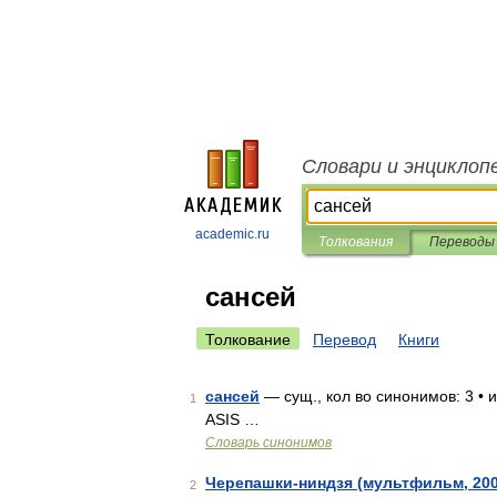
Словари и энциклоп
academic.ru
Толкования
Переводы
сансей
Толкование
Перевод
Книги
сансей
— сущ., кол во синонимов: 3 • и
1
ASIS …
Словарь синонимов
Черепашки-ниндзя (мультфильм, 200
2