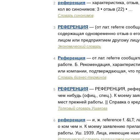
референция
— характеристика, отзыв
2
кол во синонимов: 3 • отзыв (22) • …
Словарь синонимов
РЕФЕРЕНЦИЯ
— (от лат. referre сооб
3
содержащая одновременно отзыв о его
лицом или предприятием другому лицу
Экономический словарь
Референция
— от лат. referre сообщат
4
работе. Б. Рекомендация, характерист
или компании, подтверждающая, что п
Словарь бизнес-терминов
РЕФЕРЕНЦИЯ
— РЕФЕРЕНЦИЯ, референц
5
чем нибудь (офиц., спец.). К моему з
мест прежней работы. || Справка о кр
Толковый словарь Ушакова
референция
— и, ж. reference f. &LT; 
6
о ком чем н. К моему заявлению прил
работы. Уш. 1939. Лица, имеющие на
Исторический словарь галлицизмов русског