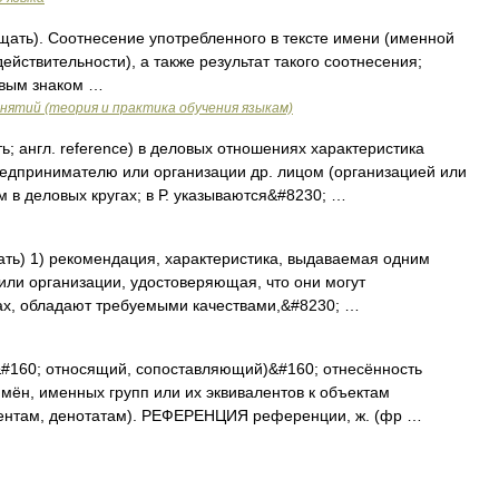
общать). Cоотнесение употребленного в тексте имени (именной
йствительности), а также результат такого соотнесения;
овым знаком …
нятий (теория и практика обучения языкам)
ть; англ. reference) в деловых отношениях характеристика
редпринимателю или организации др. лицом (организацией или
в деловых кругах; в Р. указываются&#8230; …
щать) 1) рекомендация, характеристика, выдаваемая одним
или организации, удостоверяющая, что они могут
гах, обладают требуемыми качествами,&#8230; …
&#160; относящий, сопоставляющий)&#160; отнесённость
имён, именных групп или их эквивалентов к объектам
рентам, денотатам). РЕФЕРЕНЦИЯ референции, ж. (фр …