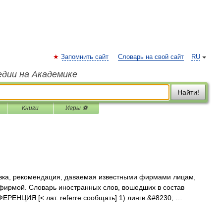
Запомнить сайт
Словарь на свой сайт
RU
едии на Академике
Найти!
Книги
Игры ⚽
авка, рекомендация, даваемая известными фирмами лицам,
фирмой. Словарь иностранных слов, вошедших в состав
ЕФЕРЕНЦИЯ [< лат. referre сообщать] 1) лингв.&#8230; …