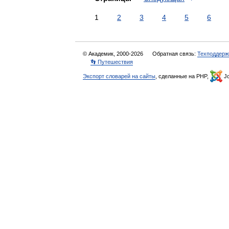
1
2
3
4
5
6
© Академик, 2000-2026
Обратная связь:
Техподдерж
👣 Путешествия
Экспорт словарей на сайты
, сделанные на PHP,
Jo