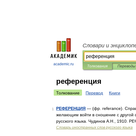
Словари и энциклоп
academic.ru
Толкования
Переводы
референция
Толкование
Перевод
Книги
РЕФЕРЕНЦИЯ
— (фр. referance). Спр
1
желающим войти в сношение с другой 
русского языка. Чудинов А.Н., 1910. Р
Словарь иностранных слов русского языка