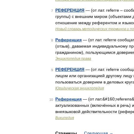
РЕФЕРЕНЦИЯ
— (от лат. referre – со
7
группы) с внешним миром (объектами де
отношение между референтом и язык
Новый словарь методических терминов и по
Референция
— (от лат. referre сообща
8
(отзыв), даваемая индивидуальному п
гражданином), пользующимся доверием 
Энциклопедия права
РЕФЕРЕНЦИЯ
— (от лат. referre сооб
9
лицом или организацией другому лицу 
пользоваться доверием в деловых кру
Юридическая энциклопедия
Референция
— (от лат.&#160;referens
10
актуализованных (включённых в речь) 
внеязыковой действительности (рефе
Википедия
Страницы
Следующая
→