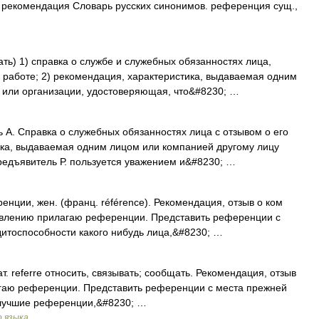
, рекомендация Словарь русских синонимов. референция сущ.,
щать) 1) справка о службе и служебных обязанностях лица,
 работе; 2) рекомендация, характеристика, выдаваемая одним
 или организации, удостоверяющая, что&#8230; …
ь А. Справка о служебных обязанностях лица с отзывом о его
ика, выдаваемая одним лицом или компанией другому лицу
редъявитель Р. пользуется уважением и&#8230; …
ии, жен. (франц. référence). Рекомендация, отзыв о ком
аявлению прилагаю референции. Представить референции с
едитоспособности какого нибудь лица,&#8230; …
лат. referre относить, связывать; сообщать. Рекомендация, отзыв
агаю референции. Представить референции с места прежней
илучшие референции,&#8230; …
о языка