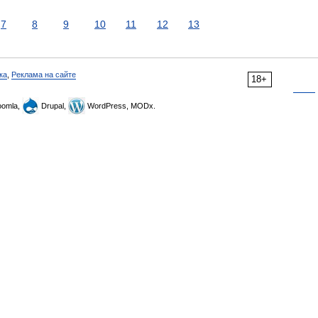
7
8
9
10
11
12
13
ка
,
Реклама на сайте
18+
omla,
Drupal,
WordPress, MODx.