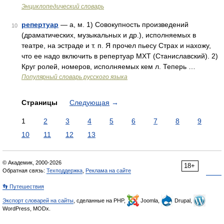
Энциклопедический словарь
репертуар
— а, м. 1) Совокупность произведений
10
(драматических, музыкальных и др.), исполняемых в
театре, на эстраде и т. п. Я прочел пьесу Страх и нахожу,
что ее надо включить в репертуар МХТ (Станиславский). 2)
Круг ролей, номеров, исполняемых кем л. Теперь …
Популярный словарь русского языка
Страницы
Следующая
→
1
2
3
4
5
6
7
8
9
10
11
12
13
© Академик, 2000-2026
18+
Обратная связь:
Техподдержка
,
Реклама на сайте
👣 Путешествия
Экспорт словарей на сайты
, сделанные на PHP,
Joomla,
Drupal,
WordPress, MODx.