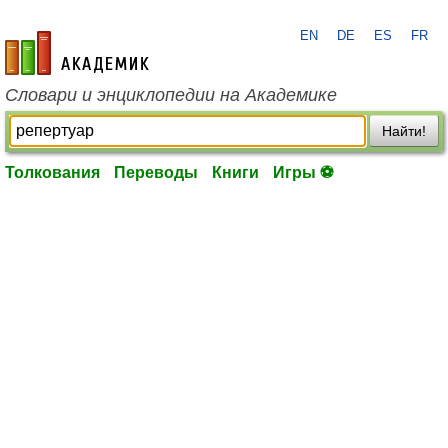
EN
DE
ES
FR
academic.ru
Словари и энциклопедии на Академике
Найти!
Толкования
Переводы
Книги
Игры ⚽