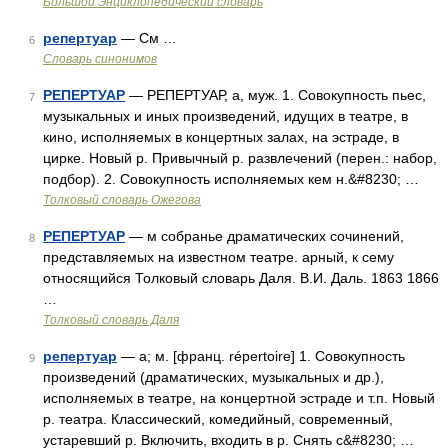
Большой Энциклопедический словарь
репертуар
— См …
6
Словарь синонимов
РЕПЕРТУАР
— РЕПЕРТУАР, а, муж. 1. Совокупность пьес,
7
музыкальных и иных произведений, идущих в театре, в
кино, исполняемых в концертных залах, на эстраде, в
цирке. Новый р. Привычный р. развлечений (перен.: набор,
подбор). 2. Совокупность исполняемых кем н.&#8230; …
Толковый словарь Ожегова
РЕПЕРТУАР
— м собранье драматических сочинений,
8
представляемых на известном театре. арный, к сему
относящийся Толковый словарь Даля. В.И. Даль. 1863 1866
…
Толковый словарь Даля
репертуар
— а; м. [франц. répertoire] 1. Совокупность
9
произведений (драматических, музыкальных и др.),
исполняемых в театре, на концертной эстраде и т.п. Новый
р. театра. Классический, комедийный, современный,
устаревший р. Включить, входить в р. Снять с&#8230; …