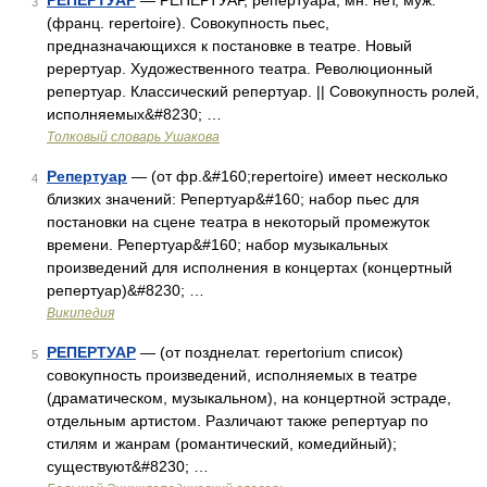
РЕПЕРТУАР
— РЕПЕРТУАР, репертуара, мн. нет, муж.
3
(франц. repertoire). Совокупность пьес,
предназначающихся к постановке в театре. Новый
ререртуар. Художественного театра. Революционный
репертуар. Классический репертуар. || Совокупность ролей,
исполняемых&#8230; …
Толковый словарь Ушакова
Репертуар
— (от фр.&#160;repertoire) имеет несколько
4
близких значений: Репертуар&#160; набор пьес для
постановки на сцене театра в некоторый промежуток
времени. Репертуар&#160; набор музыкальных
произведений для исполнения в концертах (концертный
репертуар)&#8230; …
Википедия
РЕПЕРТУАР
— (от позднелат. repertorium список)
5
совокупность произведений, исполняемых в театре
(драматическом, музыкальном), на концертной эстраде,
отдельным артистом. Различают также репертуар по
стилям и жанрам (романтический, комедийный);
существуют&#8230; …