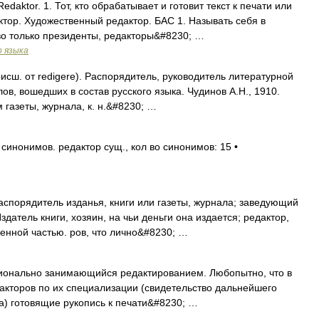
Redaktor. 1. Тот, кто обрабатывает и готовит текст к печати или
тор. Художественный редактор. БАС 1. Называть себя в
о только президенты, редакторы&#8230; …
о языка
оисш. от redigere). Распорядитель, руководитель литературной
ов, вошедших в состав русского языка. Чудинов А.Н., 1910.
газеты, журнала, к. н.&#8230; …
синонимов. редактор сущ., кол во синонимов: 15 •
аспорядитель изданья, книги или газеты, журнала; заведующий
здатель книги, хозяин, на чьи деньги она издается; редактор,
енной частью. ров, что лично&#8230; …
сионально занимающийся редактированием. Любопытно, что в
дакторов по их специализации (свидетельство дальнейшего
 а) готовящие рукопись к печати&#8230; …