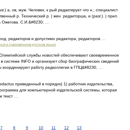
г.) а, ов, муж. Человек, к рый редактирует что н.; специалист
енный р. Технический р. | жен. редакторша, и (разг.). | прил.
ь Ожегова. С.И.&#8230; …
род. редакторов и допустимо редактора, редакторов …
ия в современном русском языке
 Олимпийской службы новостей обеспечивают своевременное
 системе INFO и организуют сбор биографических сведений
ры координируют работу редколлегии в ГПЦ&#8230; …
 redactus приведенный в порядок) 1) работник издательства,
рограмма для компьютерной издательской системы, которая
и текст …
7
8
9
10
11
12
13