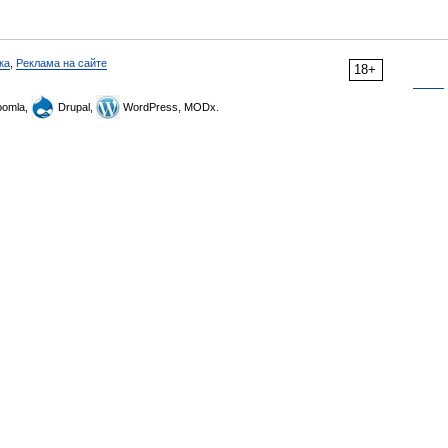
ка
,
Реклама на сайте
18+
omla,
Drupal,
WordPress, MODx.