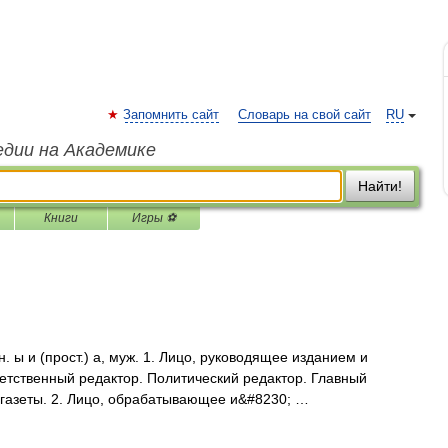
Запомнить сайт
Словарь на свой сайт
RU
едии на Академике
Найти!
Книги
Игры ⚽
 ы и (прост.) а, муж. 1. Лицо, руководящее изданием и
етственный редактор. Политический редактор. Главный
р газеты. 2. Лицо, обрабатывающее и&#8230; …