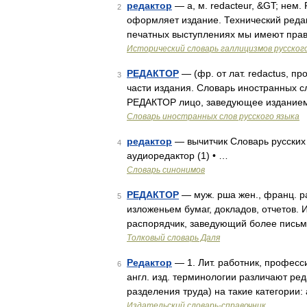
редактор
— а, м. redacteur, &GT; нем. 
2
оформляет издание. Технический редак
печатных выступлениях мы имеют прав
Исторический словарь галлицизмов русског
РЕДАКТОР
— (фр. от лат. redactus, пр
3
части издания. Словарь иностранных сл
РЕДАКТОР лицо, заведующее изданием 
Словарь иностранных слов русского языка
редактор
— вычитчик Словарь русских 
4
аудиоредактор (1) • …
Словарь синонимов
РЕДАКТОР
— муж. рша жен., франц. р
5
изложеньем бумаг, докладов, отчетов. И
распорядчик, заведующий более письм
Толковый словарь Даля
Редактор
— 1. Лит. работник, профес
6
англ. изд. терминологии различают ре
разделения труда) на такие категории:
Издательский словарь-справочник