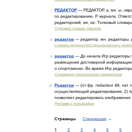
РЕДАКТОР
— РЕДАКТОР, а, мн. ы, овраз
7
по редактированию. Р. журнала. Ответств
редакторский, ая, ое. Толковый словар
Толковый словарь Ожегова
редактор
— редактор, мн. редакторы, 
8
Словарь трудностей произношения и ударен
редактор
— До начала Игр редакторы
9
размещение достоверной информации в
о спортсменах. Во время Игр редакто
Справочник технического переводчика
Редактор
— (от фр. redacteur &lt; лат.
10
осуществляющий редактирование; 2) п
позволяет редактировать изображения 
Реклама и полиграфия
Страницы
Следующая
→
1
2
3
4
5
6