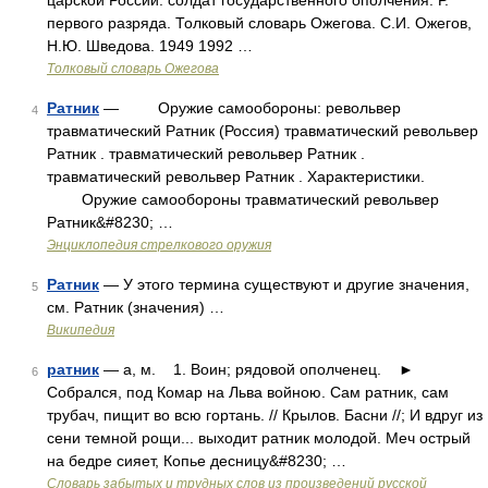
царской России: солдат государственного ополчения. Р.
первого разряда. Толковый словарь Ожегова. С.И. Ожегов,
Н.Ю. Шведова. 1949 1992 …
Толковый словарь Ожегова
Ратник
— Оружие самообороны: револьвер
4
травматический Ратник (Россия) травматический револьвер
Ратник . травматический револьвер Ратник .
травматический револьвер Ратник . Характеристики.
Оружие самообороны травматический револьвер
Ратник&#8230; …
Энциклопедия стрелкового оружия
Ратник
— У этого термина существуют и другие значения,
5
см. Ратник (значения) …
Википедия
ратник
— а, м. 1. Воин; рядовой ополченец. ►
6
Собрался, под Комар на Льва войною. Сам ратник, сам
трубач, пищит во всю гортань. // Крылов. Басни //; И вдруг из
сени темной рощи... выходит ратник молодой. Меч острый
на бедре сияет, Копье десницу&#8230; …
Словарь забытых и трудных слов из произведений русской