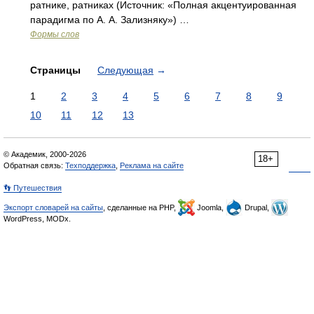
ратнике, ратниках (Источник: «Полная акцентуированная
парадигма по А. А. Зализняку») …
Формы слов
Страницы
Следующая
→
1
2
3
4
5
6
7
8
9
10
11
12
13
© Академик, 2000-2026
18+
Обратная связь:
Техподдержка
,
Реклама на сайте
👣 Путешествия
Экспорт словарей на сайты
, сделанные на PHP,
Joomla,
Drupal,
WordPress, MODx.