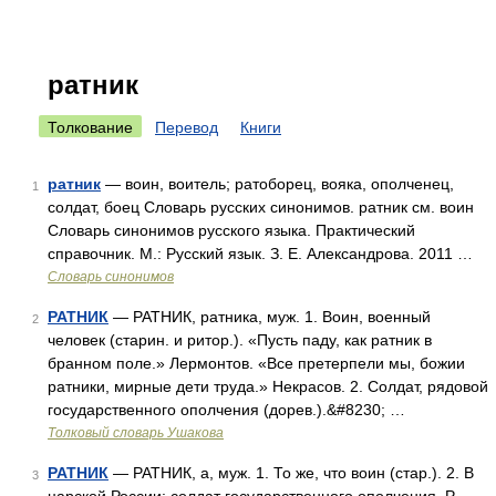
ратник
Толкование
Перевод
Книги
ратник
— воин, воитель; ратоборец, вояка, ополченец,
1
солдат, боец Словарь русских синонимов. ратник см. воин
Словарь синонимов русского языка. Практический
справочник. М.: Русский язык. З. Е. Александрова. 2011 …
Словарь синонимов
РАТНИК
— РАТНИК, ратника, муж. 1. Воин, военный
2
человек (старин. и ритор.). «Пусть паду, как ратник в
бранном поле.» Лермонтов. «Все претерпели мы, божии
ратники, мирные дети труда.» Некрасов. 2. Солдат, рядовой
государственного ополчения (дорев.).&#8230; …
Толковый словарь Ушакова
РАТНИК
— РАТНИК, а, муж. 1. То же, что воин (стар.). 2. В
3