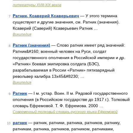
литературы ХVIII-ХIХ веков
Ратник, Ксаверий Ксаверьевич
— У этого термина
7
существуют и другие значения, см. Ратник (значения).
Ксаверий (Саверий) Ксаверьевич Ратник …
Википедия
Ратник (значения)
— Слово ратник имеет ряд значений:
8
Ратник&#160; военный человек на Руси, солдат
государственного ополчения в Российской империи и др.
«Ратник» боевая экипировка солдата (БЭС),
разрабатываемая в России «Ратник» пятизарядный
револьвер калибра 13х45&#8230; …
Википедия
Ратник
— I м. устар. Воин. II м. Рядовой государственного
9
ополчения (в Российском государстве до 1917 г.). Толковый
словарь Ефремовой. Т. Ф. Ефремова. 2000 …
Современный толковый словарь русского языка Ефремовой
ратник
— ратник, ратники, ратника, ратников, ратнику,
10
ратникам, ратника, ратников, ратником, ратниками,