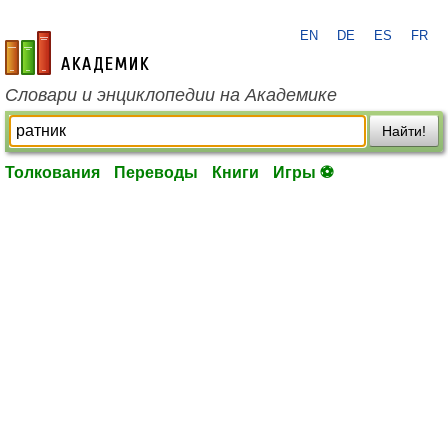
EN
DE
ES
FR
academic.ru
Словари и энциклопедии на Академике
Найти!
Толкования
Переводы
Книги
Игры ⚽