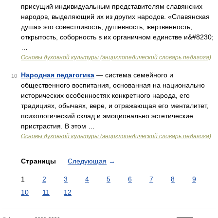
присущий индивидуальным представителям славянских
народов, выделяющий их из других народов. «Славянская
душа» это совестливость, душевность, жертвенность,
открытость, соборность в их органичном единстве и&#8230;
…
Основы духовной культуры (энциклопедический словарь педагога)
Народная педагогика
— система семейного и
10
общественного воспитания, основанная на национально
исторических особенностях конкретного народа, его
традициях, обычаях, вере, и отражающая его менталитет,
психологический склад и эмоционально эстетические
пристрастия. В этом …
Основы духовной культуры (энциклопедический словарь педагога)
Страницы
Следующая
→
1
2
3
4
5
6
7
8
9
10
11
12