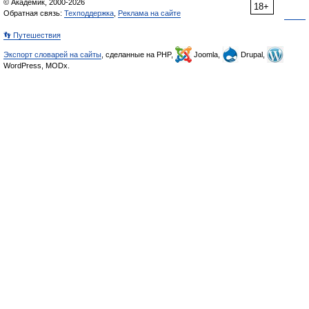
© Академик, 2000-2026
18+
Обратная связь:
Техподдержка
,
Реклама на сайте
👣 Путешествия
Экспорт словарей на сайты
, сделанные на PHP,
Joomla,
Drupal,
WordPress, MODx.