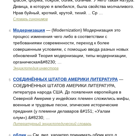
фасон, форма, покрой, облик, обличье. У него такая натура.
Девица, в которую я влюбился, была свойства молчаливого.
Нрав буйный, кроткий, крутой, тихий. .. Ср …
Словарь синонимов
Модернизация
— (Modernization) Модернизация это
4
процесс изменения чего либо в соответствии с
требованиями современности, переход к более
совершенным условиям, с помощью ввода разных новых
обновлений Теория модернизации, типы модернизации,
органическая&#8230; …
Энциклопедия инвестора
СОЕДИНЁННЫХ ШТАТОВ АМЕРИКИ ЛИТЕРАТУРА
—
5
СОЕДИНЁННЫХ ШТАТОВ АМЕРИКИ ЛИТЕРАТУРА,
литература народа США. До появления европейцев в
Северной Америке у индейских племен сложились мифы,
военные и трудовые песни, эпические исторические
предания (у племени делаваров &#151; «Уалам
олум»).&#8230; …
Литературный энциклопедический словарь
облик
— См. вид, характер принимать облик кого л...
6