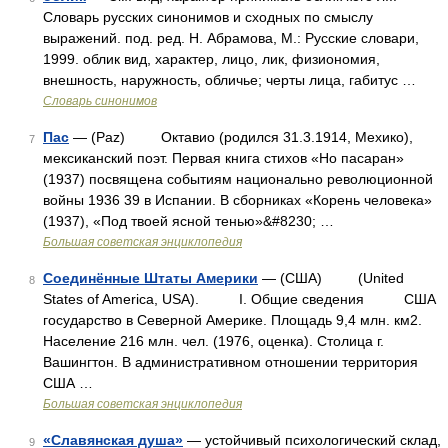
Словарь русских синонимов и сходных по смыслу
выражений. под. ред. Н. Абрамова, М.: Русские словари,
1999. облик вид, характер, лицо, лик, физиономия,
внешность, наружность, обличье; черты лица, габитус …
Словарь синонимов
Пас
— (Paz) Октавио (родился 31.3.1914, Мехико),
7
мексиканский поэт. Первая книга стихов «Но пасаран»
(1937) посвящена событиям национально революционной
войны 1936 39 в Испании. В сборниках «Корень человека»
(1937), «Под твоей ясной тенью»&#8230; …
Большая советская энциклопедия
Соединённые Штаты Америки
— (США) (United
8
States of America, USA). I. Общие сведения США
государство в Северной Америке. Площадь 9,4 млн. км2.
Население 216 млн. чел. (1976, оценка). Столица г.
Вашингтон. В административном отношении территория
США …
Большая советская энциклопедия
«Славянская душа»
— устойчивый психологический склад,
9