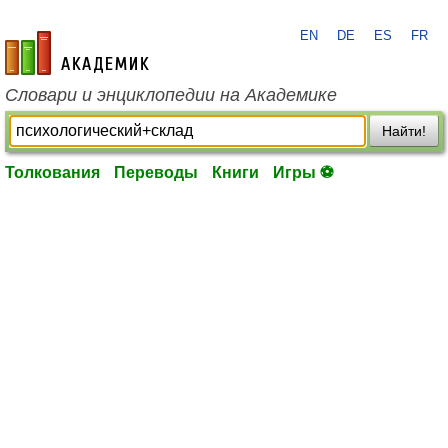
EN
DE
ES
FR
academic.ru
Словари и энциклопедии на Академике
Найти!
Толкования
Переводы
Книги
Игры ⚽