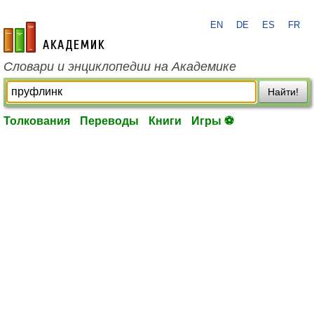
EN
DE
ES
FR
academic.ru
Словари и энциклопедии на Академике
Найти!
Толкования
Переводы
Книги
Игры ⚽