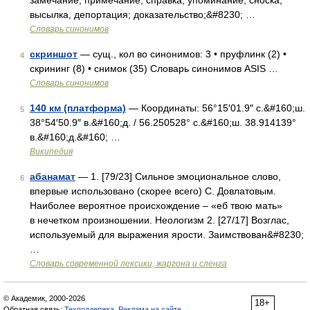
замечание, примечание, справка, упоминание, сноска;
высылка, депортация; доказательство;&#8230; …
Словарь синонимов
скриншот
— сущ., кол во синонимов: 3 • пруфлинк (2) •
4
скрининг (8) • снимок (35) Словарь синонимов ASIS …
Словарь синонимов
140 км (платформа)
— Координаты: 56°15′01.9″ с.&#160;ш.
5
38°54′50.9″ в.&#160;д. / 56.250528° с.&#160;ш. 38.914139°
в.&#160;д.&#160; …
Википедия
абанамат
— 1. [79/23] Сильное эмоциональное слово,
6
впервые использовано (скорее всего) С. Довлатовым.
Наиболее вероятное происхождение – «еб твою мать»
в нечетком произношении. Неологизм 2. [27/17] Возглас,
используемый для выражения ярости. Заимствован&#8230;
…
Cловарь современной лексики, жаргона и сленга
© Академик, 2000-2026
18+
Обратная связь:
Техподдержка
,
Реклама на сайте