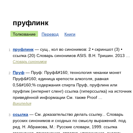
пруфлинк
Толкование
Перевод
Книги
пруфлинк
— сущ., кол во синонимов: 2 • скриншот (3) •
1
ссылка (20) Словарь синонимов ASIS. В.Н. Тришин. 2013 …
Словарь синонимов
Пруф
— Пруф: Пруф&#160; технология чеканки монет
2
Пруф&#160; единица крепости алкоголя, равная
0,5&#160;% содержания спирта Пруф, пруфлинк или
пруфпик (интернет сленг) ссылка (гиперссылка) на источник
приведённой информации См. также Proof …
Википедия
ссылка
— См. доказательство делать ссылку... Словарь
3
русских синонимов и сходных по смыслу выражений. под.
ред. Н. Абрамова, М.: Русские словари, 1999. ссылка