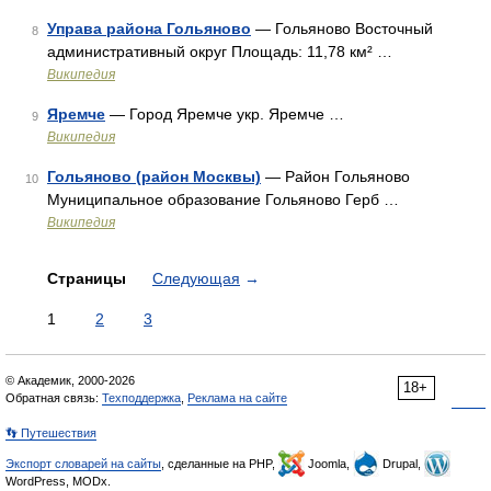
Управа района Гольяново
— Гольяново Восточный
8
административный округ Площадь: 11,78 км² …
Википедия
Яремче
— Город Яремче укр. Яремче …
9
Википедия
Гольяново (район Москвы)
— Район Гольяново
10
Муниципальное образование Гольяново Герб …
Википедия
Страницы
Следующая
→
1
2
3
© Академик, 2000-2026
18+
Обратная связь:
Техподдержка
,
Реклама на сайте
👣 Путешествия
Экспорт словарей на сайты
, сделанные на PHP,
Joomla,
Drupal,
WordPress, MODx.