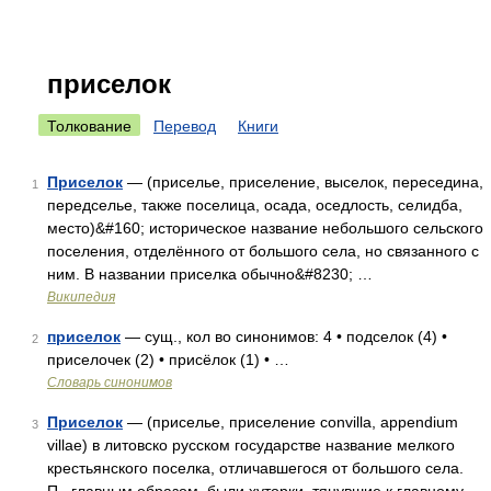
приселок
Толкование
Перевод
Книги
Приселок
— (приселье, приселение, выселок, переседина,
1
передселье, также поселица, осада, оседлость, селидба,
место)&#160; историческое название небольшого сельского
поселения, отделённого от большого села, но связанного с
ним. В названии приселка обычно&#8230; …
Википедия
приселок
— сущ., кол во синонимов: 4 • подселок (4) •
2
приселочек (2) • присёлок (1) • …
Словарь синонимов
Приселок
— (приселье, приселение convilla, appendium
3
villae) в литовско русском государстве название мелкого
крестьянского поселка, отличавшегося от большого села.