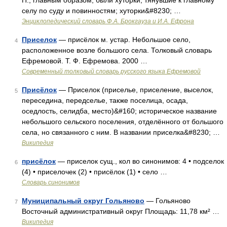
П., главным образом, были хуторки, тянувшие к главному
селу по суду и повинностям; хуторки&#8230; …
Энциклопедический словарь Ф.А. Брокгауза и И.А. Ефрона
Приселок
— присёлок м. устар. Небольшое село,
4
расположенное возле большого села. Толковый словарь
Ефремовой. Т. Ф. Ефремова. 2000 …
Современный толковый словарь русского языка Ефремовой
Присёлок
— Приселок (приселье, приселение, выселок,
5
переседина, передселье, также поселица, осада,
оседлость, селидба, место)&#160; историческое название
небольшого сельского поселения, отделённого от большого
села, но связанного с ним. В названии приселка&#8230; …
Википедия
присёлок
— приселок сущ., кол во синонимов: 4 • подселок
6
(4) • приселочек (2) • присёлок (1) • село …
Словарь синонимов
Муниципальный округ Гольяново
— Гольяново
7
Восточный административный округ Площадь: 11,78 км² …
Википедия