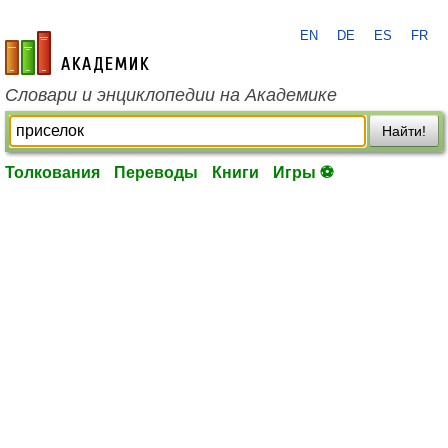
EN
DE
ES
FR
academic.ru
Словари и энциклопедии на Академике
Найти!
Толкования
Переводы
Книги
Игры ⚽